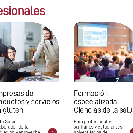
esionales
Formación
presas de
especializada
oductos y servicios
Ciencias de la sal
n gluten
Para profesionales
te Socio
sanitarios y estudiantes
aborador de la
universitarios del
ciación y aprovecha