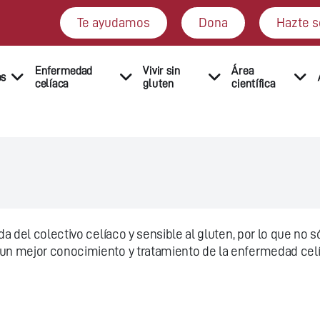
Te ayudamos
Dona
Hazte s
Enfermedad
Vivir sin
Área
os
celíaca
gluten
científica
ida del colectivo celíaco y sensible al gluten, por lo que 
un mejor conocimiento y tratamiento de la enfermedad celíac