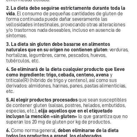
2. La dieta debe seguirse estrictamente durante toda la
vida
. El consumo de pequeñas cantidades de gluten de
forma continuada puede dañar severamente las
vellosidades intestinales, provocando otras alteraciones
y/o trastornos nada deseables, incluso en ausencia de
síntomas.
3. La dieta sin gluten debe basarse en alimentos
naturales que en su origen no contienen gluten
: verduras,
hortalizas, legumbres, carne, pescados, huevos,
tubérculos, etc.
4. Se eliminará de la dieta cualquier producto que lleve
como ingrediente: trigo, cebada, centeno, avena
y
triticale(R) (híbrido de trigo y centeno), así como sus
derivados: almidones, harinas, panes, pastas alimenticias,
etc.
5. Al elegir productos procesados
que sean susceptibles
de contener gluten (salsas, postres, helados, embutidos,
especias, etc.),
elija aquellos que en el etiquetado
incluyan la mención «sin gluten»
lo que garantiza que no
superan los 20 mg de gluten por kg de productos.
6.
Como norma general,
deben eliminarse de la dieta
todos los productos a granel, los elaborados