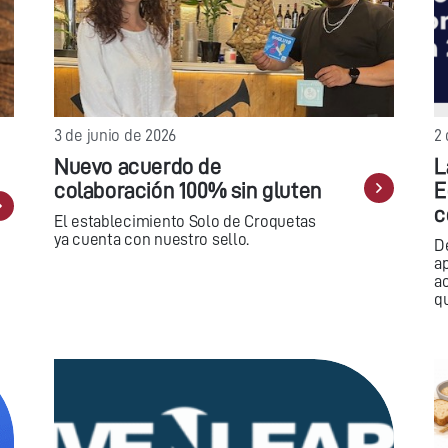
3 de junio de 2026
2 
Nuevo acuerdo de
L
colaboración 100% sin gluten
E
c
El establecimiento Solo de Croquetas
ya cuenta con nuestro sello.
D
ap
a
q