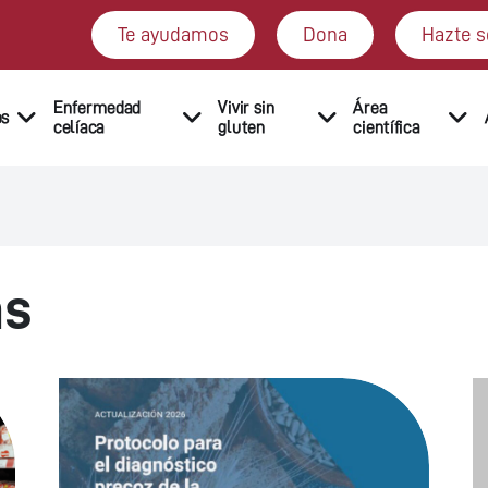
Te ayudamos
Dona
Hazte s
Enfermedad
Vivir sin
Área
os
celíaca
gluten
científica
as