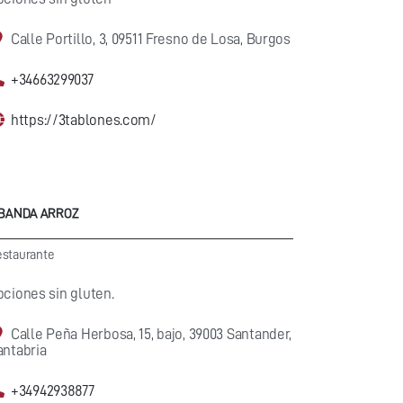
Calle Portillo, 3, 09511 Fresno de Losa, Burgos
+34663299037
https://3tablones.com/
 BANDA ARROZ
staurante
pciones sin gluten.
Calle Peña Herbosa, 15, bajo, 39003 Santander,
antabria
+34942938877