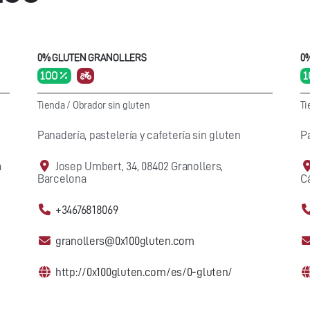
0% GLUTEN GRANOLLERS
0
100 %
1
Tienda
/
Obrador sin gluten
Ti
Panadería, pastelería y cafetería sin gluten
Pa
a
Josep Umbert, 34, 08402 Granollers,
Barcelona
C
+34676818069
granollers@0x100gluten.com
http://0x100gluten.com/es/0-gluten/