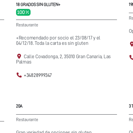
18 GRADOS SIN GLUTEN+
1
100 %
Re
Restaurante
O
+Recomendado por socio el 23/08/17 y el
04/12/18. Toda la carta es sin gluten
Calle Covadonga, 2, 35010 Gran Canaria, Las
Palmas
+34828999347
20A
3
Restaurante
Re
Gran variedad de opciones sin gluten.
O