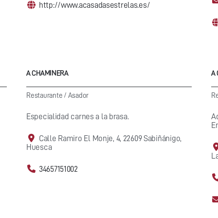
http://www.acasadasestrelas.es/
A CHAMINERA
A
Restaurante
/
Asador
Re
Especialidad carnes a la brasa.
Ad
En
Calle Ramiro El Monje, 4, 22609 Sabiñánigo,
Huesca
L
34657151002