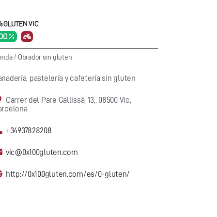
% GLUTEN VIC
00 %
enda
/
Obrador sin gluten
nadería, pastelería y cafetería sin gluten
Carrer del Pare Gallissà, 13,, 08500 Vic,
arcelona
+34937828208
vic@0x100gluten.com
http://0x100gluten.com/es/0-gluten/