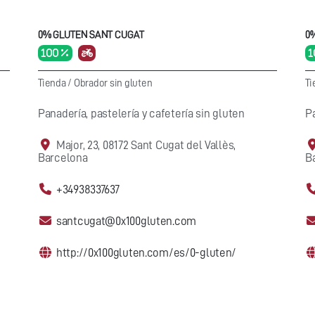
0% GLUTEN SANT CUGAT
0
100 %
1
Tienda
/
Obrador sin gluten
Ti
Panadería, pastelería y cafetería sin gluten
Pa
Major, 23, 08172 Sant Cugat del Vallès,
Barcelona
B
+34938337637
santcugat@0x100gluten.com
http://0x100gluten.com/es/0-gluten/