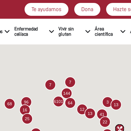
Te ayudamos
Dona
Hazte s
Enfermedad
Vivir sin
Área
os
celíaca
gluten
científica