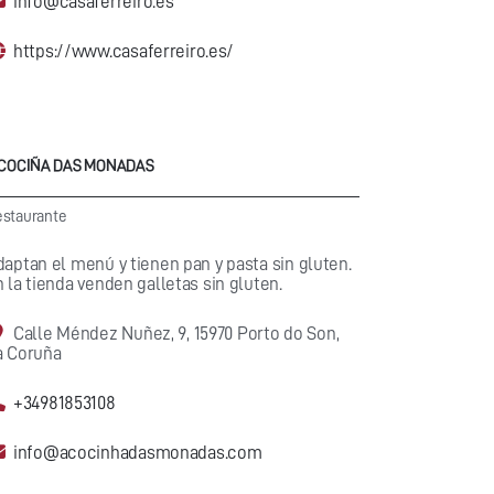
info@casaferreiro.es
https://www.casaferreiro.es/
 COCIÑA DAS MONADAS
staurante
aptan el menú y tienen pan y pasta sin gluten.
 la tienda venden galletas sin gluten.
Calle Méndez Nuñez, 9, 15970 Porto do Son,
a Coruña
+34981853108
info@acocinhadasmonadas.com