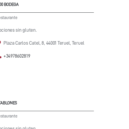
900 BODEGA
staurante
pciones sin gluten.
Plaza Carlos Catel, 8, 44001 Teruel, Teruel
+34978602819
 TABLONES
staurante
pciones sin gluten