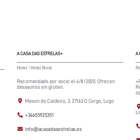
A CASA DAS ESTRELAS+
A
Hotel
/
Hotel Rural
Re
Recomendado por socio el 4/8/2020. Ofrecen
+
desayunos sin gluten.
R
o
Meson do Caldeiro, 3, 27163 O Corgo, Lugo
L
+34655925351
info@acasadasestrelas.es