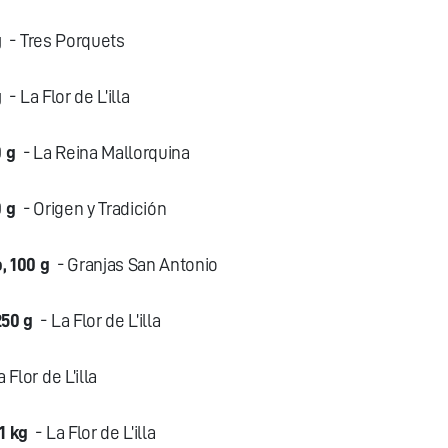
g
- Tres Porquets
g
- La Flor de L’illa
0 g
- La Reina Mallorquina
0 g
- Origen y Tradición
, 100 g
- Granjas San Antonio
250 g
- La Flor de L’illa
 Flor de L’illa
1 kg
- La Flor de L’illa