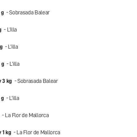
 g
- Sobrasada Balear
g
- L’illa
 g
- L’illa
 g
- L’illa
y 3 kg
- Sobrasada Balear
 g
- L’illa
- La Flor de Mallorca
 1 kg
- La Flor de Mallorca