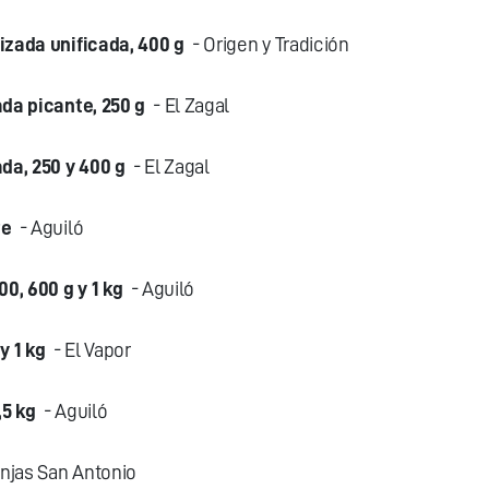
izada unificada, 400 g
- Origen y Tradición
da picante, 250 g
- El Zagal
da, 250 y 400 g
- El Zagal
te
- Aguiló
0, 600 g y 1 kg
- Aguiló
y 1 kg
- El Vapor
,5 kg
- Aguiló
njas San Antonio