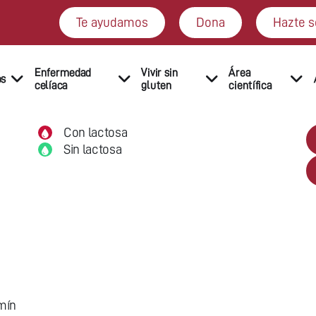
Te ayudamos
Dona
Hazte s
Enfermedad
Vivir sin
Área
os
celíaca
gluten
científica
Con lactosa
Sin lactosa
mín