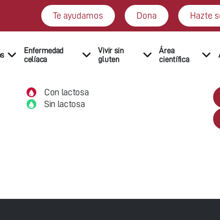
Te ayudamos
Dona
Hazte s
Enfermedad
Vivir sin
Área
os
celíaca
gluten
científica
Con lactosa
Sin lactosa