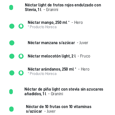
Néctar light de frutos rojos endulzado con
Stevia, 1 l
- Granini
Néctar mango, 250 ml
*
- Hero
* Producto Horeca
Néctar manzana s/azúcar
- Juver
Néctar melocotón light, 2 l
- Fruco
Néctar arándanos, 250 ml
*
- Hero
* Producto Horeca
Néctar de piña light con stevia sin azucares
añadidos, 1 l
- Granini
Néctar de 10 frutas con 10 vitaminas
s/azúcar
- Juver