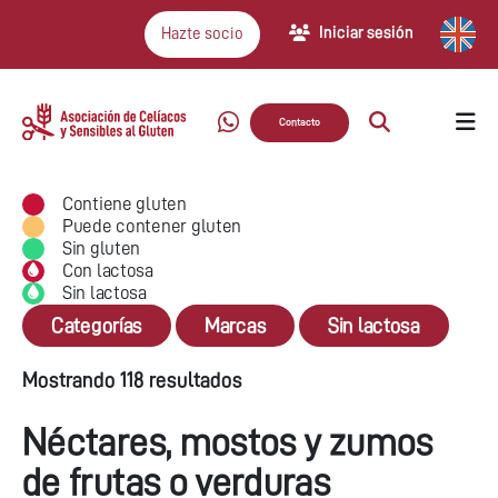
Iniciar sesión
Hazte socio
Contacto
Contiene gluten
Puede contener gluten
Sin gluten
Con lactosa
Sin lactosa
Categorías
Marcas
Sin lactosa
Mostrando 118 resultados
Néctares, mostos y zumos
de frutas o verduras