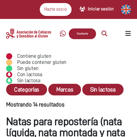
Iniciar sesión
Hazte socio
Contacto
Contiene gluten
Puede contener gluten
Sin gluten
Con lactosa
Sin lactosa
Categorías
Marcas
Sin lactosa
Mostrando 14 resultados
Natas para repostería (nata
líquida, nata montada y nata