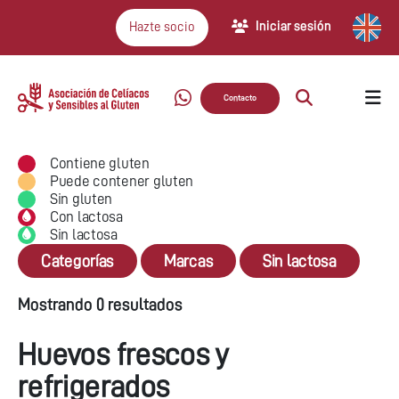
Iniciar sesión
Hazte socio
Contacto
Contiene gluten
Puede contener gluten
Sin gluten
Con lactosa
Sin lactosa
Categorías
Marcas
Sin lactosa
Mostrando 0 resultados
Huevos frescos y
refrigerados