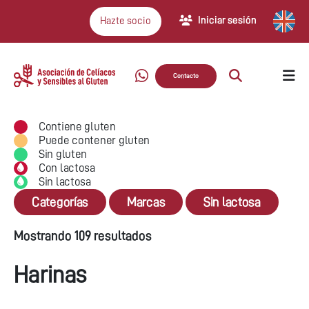
Iniciar sesión
Hazte socio
Contacto
Contiene gluten
Puede contener gluten
Sin gluten
Con lactosa
Sin lactosa
Categorías
Marcas
Sin lactosa
Mostrando 109 resultados
Harinas