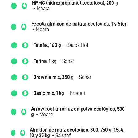
HPMC (hidroxpropilmetilcelulosa), 200 g
- Moara
Fécula almidón de patata ecológica, 1 y 5 kg
- Moara
Falafel, 160 g
- Bauck Hof
Farina, 1 kg
- Schär
Brownie mix, 350 g
- Schär
Basic mix, 1 kg
- Proceli
Arrow root arrurruz en polvo ecológico, 500
g
- Moara
Almidón de maíz ecológico, 300, 750 g, 1,5, 4,
10 y 25 kg
- Salutef