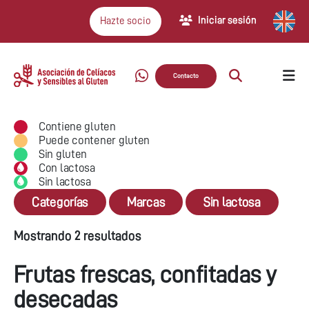
Iniciar sesión
Hazte socio
Contacto
Contiene gluten
Puede contener gluten
Sin gluten
Con lactosa
Sin lactosa
Categorías
Marcas
Sin lactosa
Mostrando 2 resultados
Frutas frescas, confitadas y
desecadas