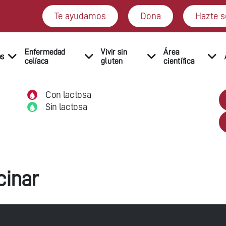
Te ayudamos
Dona
Hazte s
Enfermedad
Vivir sin
Área
os
celíaca
gluten
científica
Con lactosa
Sin lactosa
cinar