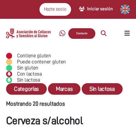
Iniciar sesión
Hazte socio
Contacto
Contiene gluten
Puede contener gluten
Sin gluten
Con lactosa
Sin lactosa
Categorías
Marcas
Sin lactosa
Mostrando 20 resultados
Cerveza s/alcohol