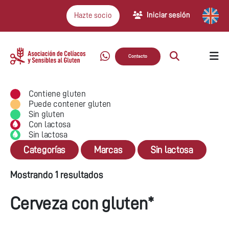
Iniciar sesión
Hazte socio
Contacto
Contiene gluten
Puede contener gluten
Sin gluten
Con lactosa
Sin lactosa
Categorías
Marcas
Sin lactosa
Mostrando 1 resultados
Cerveza con gluten*