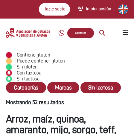
Iniciar sesión
Hazte socio
Contacto
Contiene gluten
Puede contener gluten
Sin gluten
Con lactosa
Sin lactosa
Categorías
Marcas
Sin lactosa
Mostrando 52 resultados
Arroz, maíz, quinoa,
amaranto, mijo, sorgo, teff,