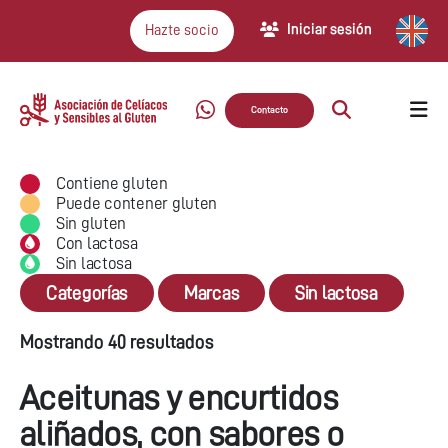
Iniciar sesión
Hazte socio
Contacto
Contiene gluten
Puede contener gluten
Sin gluten
Con lactosa
Sin lactosa
Categorías
Marcas
Sin lactosa
Mostrando 40 resultados
Aceitunas y encurtidos
aliñados, con sabores o