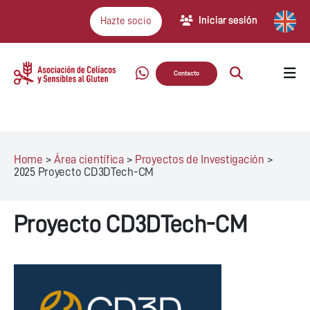
Iniciar sesión
Hazte socio
Contacto
Home
>
Área científica
>
Proyectos de Investigación
>
2025 Proyecto CD3DTech-CM
Proyecto CD3DTech-CM