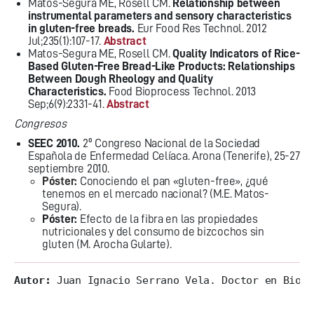
Matos-Segura ME, Rosell CM.
Relationship between
instrumental parameters and sensory characteristics
in gluten-free breads.
Eur Food Res Technol. 2012
Jul;235(1):107-17.
Abstract
Matos-Segura ME, Rosell CM.
Quality Indicators of Rice-
Based Gluten-Free Bread-Like Products: Relationships
Between Dough Rheology and Quality
Characteristics.
Food Bioprocess Technol. 2013
Sep;6(9):2331-41.
Abstract
Congresos
SEEC 2010.
2º Congreso Nacional de la Sociedad
Española de Enfermedad Celíaca. Arona (Tenerife), 25-27
septiembre 2010.
Póster
:
Conociendo el pan «gluten-free», ¿qué
tenemos en el mercado nacional? (M.E. Matos-
Segura).
Póster
:
Efecto de la fibra en las propiedades
nutricionales y del consumo de bizcochos sin
gluten (M. Arocha Gularte).
Autor:
 Juan Ignacio Serrano Vela. Doctor en Biolo