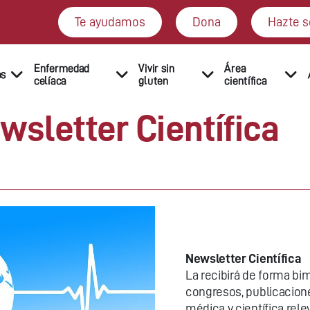
Te ayudamos
Dona
Hazte s
Enfermedad
Vivir sin
Área
os
celíaca
gluten
científica
wsletter Científica
Newsletter Científica
La recibirá de forma bim
congresos, publicacione
médica y científica rele