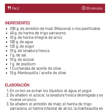
Fácil
30 minutos
INGREDIENTES
200 g. de almidón de maíz (Maicena) o mix panificable
40 g. de harina de trigo sarraceno
10 g. de harina integral de arroz
100 g. de agua
125 g. de yogur
10 g. de levadura fresca
7 g. de sal
10 g. de azúcar
1 g. de psyllium
1 Cucharada de aceite de oliva
10 g. Mantequilla / aceite de oliva
ELABORACIÓN
En un bol se echan los líquidos: el agua, el yogur.
Se añaden: el azúcar, la levadura fresca desmigada y se
mueve un poco.
Se añaden: el almidón de maíz, el harina de trigo
sarraceno, el harina integral de arroz, la mantequilla en