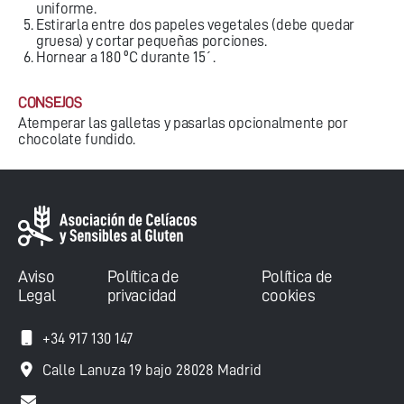
uniforme.
Estirarla entre dos papeles vegetales (debe quedar
gruesa) y cortar pequeñas porciones.
Hornear a 180 ºC durante 15´.
CONSEJOS
Atemperar las galletas y pasarlas opcionalmente por
chocolate fundido.
Aviso
Política de
Política de
Legal
privacidad
cookies
+34 917 130 147
Calle Lanuza 19 bajo 28028 Madrid