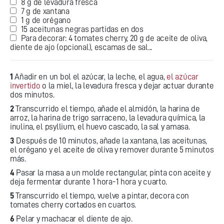
8 g de levadura fresca
7 g de xantana
1 g de orégano
15 aceitunas negras partidas en dos
Para decorar: 4 tomates cherry, 20 g de aceite de oliva,
diente de ajo (opcional), escamas de sal...
1
Añadir en un bol el azúcar, la leche, el agua,
el azúcar
invertido
o la miel, la levadura fresca y dejar actuar durante
dos minutos.
2
Transcurrido el tiempo, añade el almidón, la harina de
arroz, la harina de trigo sarraceno, la levadura química, la
inulina, el psyllium, el huevo cascado, la sal y amasa.
3
Después de 10 minutos, añade la xantana, las aceitunas,
el orégano y el aceite de oliva y remover durante 5 minutos
más.
4
Pasar la masa a un molde rectangular, pinta con aceite y
deja fermentar durante 1 hora-1 hora y cuarto.
5
Transcurrido el tiempo, vuelve a pintar, decora con
tomates cherry cortados en cuartos.
6
Pelar y machacar el diente de ajo.