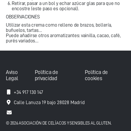
Retirar, pasar a un bol y echar azúcar glas para que no
encostre (este paso es opcional).
OBSERVACIONES
Utilizar esta crema como relleno de brazos, bollería,
buñuelos, tartas…
Puede añadirse otros aromatizantes: vainilla, cacao, café,
purés variados…
Aviso
Política de
Política de
Legal
privacidad
cookies
+34 917 130 147
Calle Lanuza 19 bajo 28028 Madrid
© 2026 ASOCIACIÓN DE CELÍACOS Y SENSIBLES AL GLUTEN.