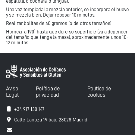
espátula, o cuchara, o lengua).
Una vez templada la mezcla anterior, se incorpora el huevo
y se mezcla bien. Dejar reposar 10 minutos.
Realizar bolitas de 40 gramos (o de otros tamaños)
Hornear a 190º hasta que dore su superficie (va a depender
del tamaño que tenga la masa), aproximadamente unos 10-
12 minutos.
Aviso
Política de
Política de
Legal
privacidad
cookies
+34 917 130 147
Calle Lanuza 19 bajo 28028 Madrid