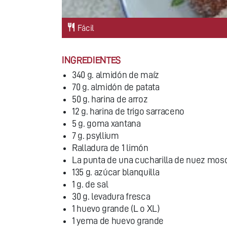
Fácil
INGREDIENTES
340 g. almidón de maíz
70 g. almidón de patata
50 g. harina de arroz
12 g. harina de trigo sarraceno
5 g. goma xantana
7 g. psyllium
Ralladura de 1 limón
La punta de una cucharilla de nuez mos
135 g. azúcar blanquilla
1 g. de sal
30 g. levadura fresca
1 huevo grande (L o XL)
1 yema de huevo grande