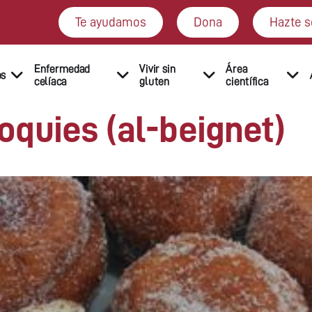
Te ayudamos
Dona
Hazte s
Enfermedad
Vivir sin
Área
os
celíaca
gluten
científica
quies (al-beignet)