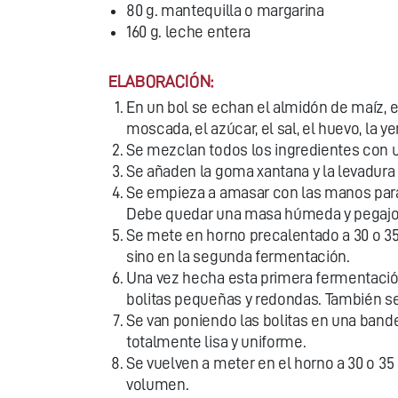
80 g. mantequilla o margarina
160 g. leche entera
ELABORACIÓN:
En un bol se echan el almidón de maíz, el 
moscada, el azúcar, el sal, el huevo, la 
Se mezclan todos los ingredientes con 
Se añaden la goma xantana y la levadur
Se empieza a amasar con las manos para 
Debe quedar una masa húmeda y pegajosa 
Se mete en horno precalentado a 30 o 35
sino en la segunda fermentación.
Una vez hecha esta primera fermentación
bolitas pequeñas y redondas. También s
Se van poniendo las bolitas en una bande
totalmente lisa y uniforme.
Se vuelven a meter en el horno a 30 o 3
volumen.