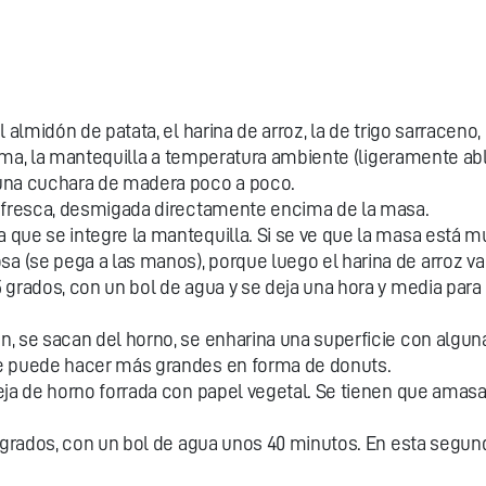
almidón de patata, el harina de arroz, la de trigo sarraceno, 
yema, la mantequilla a temperatura ambiente (ligeramente abl
una cuchara de madera poco a poco.
a fresca, desmigada directamente encima de la masa.
que se integre la mantequilla. Si se ve que la masa está m
(se pega a las manos), porque luego el harina de arroz va a
 grados, con un bol de agua y se deja una hora y media par
, se sacan del horno, se enharina una superficie con algun
e puede hacer más grandes en forma de donuts.
ja de horno forrada con papel vegetal. Se tienen que amasar
5 grados, con un bol de agua unos 40 minutos. En esta seg