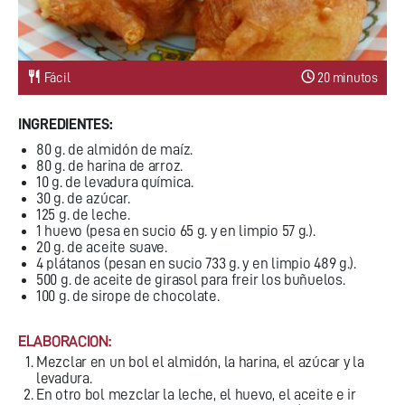
Fácil
20 minutos
INGREDIENTES:
80 g. de almidón de maíz.
80 g. de harina de arroz.
10 g. de levadura química.
30 g. de azúcar.
125 g. de leche.
1 huevo (pesa en sucio 65 g. y en limpio 57 g.).
20 g. de aceite suave.
4 plátanos (pesan en sucio 733 g. y en limpio 489 g.).
500 g. de aceite de girasol para freir los buñuelos.
100 g. de sirope de chocolate.
ELABORACION:
Mezclar en un bol el almidón, la harina, el azúcar y la
levadura.
En otro bol mezclar la leche, el huevo, el aceite e ir