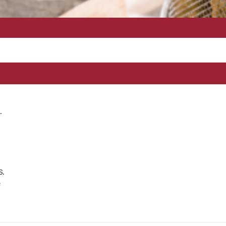
.
s.
e