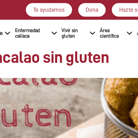
Te ayudamos
Dona
Hazte s
Enfermedad
Vivir sin
Área
os
celíaca
gluten
científica
calao sin gluten