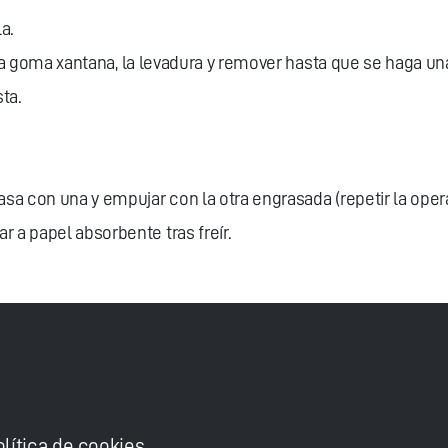
a.
n, la goma xantana, la levadura y remover hasta que se haga un
ta.
masa con una y empujar con la otra engrasada (repetir la op
 a papel absorbente tras freír.
olítica de cookies