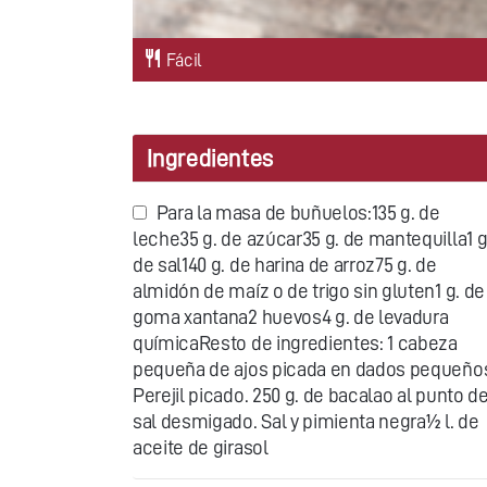
Fácil
Ingredientes
Para la masa de buñuelos:135 g. de
leche35 g. de azúcar35 g. de mantequilla1 g
de sal140 g. de harina de arroz75 g. de
almidón de maíz o de trigo sin gluten1 g. de
goma xantana2 huevos4 g. de levadura
químicaResto de ingredientes: 1 cabeza
pequeña de ajos picada en dados pequeño
Perejil picado. 250 g. de bacalao al punto d
sal desmigado. Sal y pimienta negra½ l. de
aceite de girasol