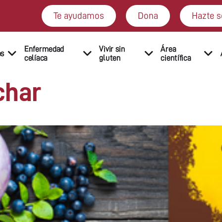
Te ayudamos
Dona
Hazte s
Enfermedad
Vivir sin
Área
os
celíaca
gluten
científica
char