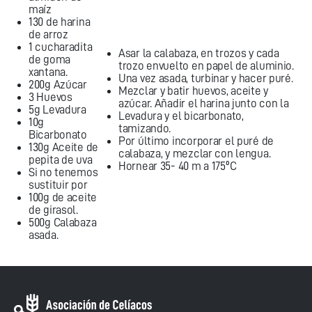
maíz
130 de harina
de arroz
1 cucharadita
Asar la calabaza, en trozos y cada
de goma
trozo envuelto en papel de aluminio.
xantana.
Una vez asada, turbinar y hacer puré.
200g Azúcar
Mezclar y batir huevos, aceite y
3 Huevos
azúcar. Añadir el harina junto con la
5g Levadura
Levadura y el bicarbonato,
10g
tamizando.
Bicarbonato
Por último incorporar el puré de
130g Aceite de
calabaza, y mezclar con lengua.
pepita de uva
Hornear 35- 40 m a 175ºC
Si no tenemos
sustituir por
100g de aceite
de girasol.
500g Calabaza
asada.