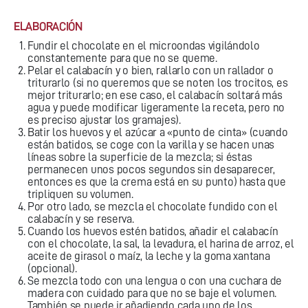
ELABORACIÓN
Fundir el chocolate en el microondas vigilándolo
constantemente para que no se queme.
Pelar el calabacín y o bien, rallarlo con un rallador o
triturarlo (si no queremos que se noten los trocitos, es
mejor triturarlo; en ese caso, el calabacín soltará más
agua y puede modificar ligeramente la receta, pero no
es preciso ajustar los gramajes).
Batir los huevos y el azúcar a «punto de cinta» (cuando
están batidos, se coge con la varilla y se hacen unas
líneas sobre la superficie de la mezcla; si éstas
permanecen unos pocos segundos sin desaparecer,
entonces es que la crema está en su punto) hasta que
tripliquen su volumen.
Por otro lado, se mezcla el chocolate fundido con el
calabacín y se reserva.
Cuando los huevos estén batidos, añadir el calabacín
con el chocolate, la sal, la levadura, el harina de arroz, el
aceite de girasol o maíz, la leche y la goma xantana
(opcional).
Se mezcla todo con una lengua o con una cuchara de
madera con cuidado para que no se baje el volumen.
También se puede ir añadiendo cada uno de los