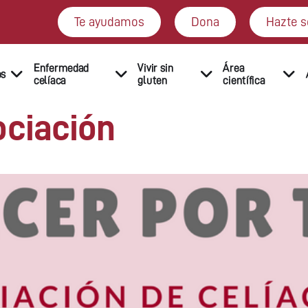
Te ayudamos
Dona
Hazte s
Enfermedad
Vivir sin
Área
os
celíaca
gluten
científica
ociación