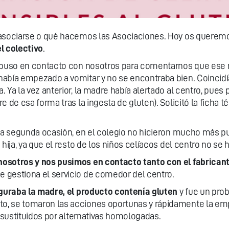
 asociarse o qué hacemos las Asociaciones. Hoy os querem
l colectivo
.
e puso en contacto con nosotros para comentarnos que ese 
abía empezado a vomitar y no se encontraba bien. Coincidía 
 Ya la vez anterior, la madre había alertado al centro, pues
 de esa forma tras la ingesta de gluten). Solicitó la ficha t
esta segunda ocasión, en el colegio no hicieron mucho más 
 hija, ya que el resto de los niños celíacos del centro no se 
nosotros y nos pusimos en contacto tanto con el fabrican
e gestiona el servicio de comedor del centro.
guraba la madre, el producto contenía gluten
y fue un pro
ato, se tomaron las acciones oportunas y rápidamente la em
n sustituidos por alternativas homologadas.