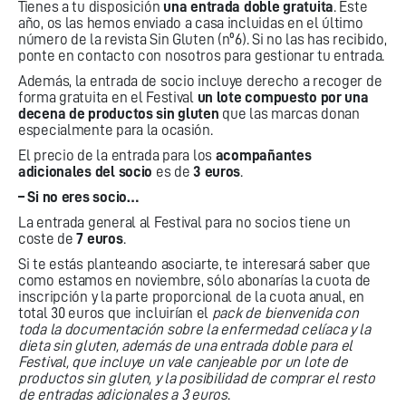
Tienes a tu disposición
una entrada doble gratuita
. Este
año, os las hemos enviado a casa incluidas en el último
número de la revista Sin Gluten (nº6). Si no las has recibido,
ponte en contacto con nosotros para gestionar tu entrada.
Además, la entrada de socio incluye derecho a recoger de
forma gratuita en el Festival
un lote compuesto por una
decena de productos sin gluten
que las marcas donan
especialmente para la ocasión.
El precio de la entrada para los
acompañantes
adicionales del socio
es de
3 euros
.
– Si no eres socio…
La entrada general al Festival para no socios tiene un
coste de
7 euros
.
Si te estás planteando asociarte, te interesará saber que
como estamos en noviembre, sólo abonarías la cuota de
inscripción y la parte proporcional de la cuota anual, en
total 30 euros que incluirían el
pack de bienvenida con
toda la documentación sobre la enfermedad celíaca y la
dieta sin gluten, además de una entrada doble para el
Festival, que incluye un vale canjeable por un lote de
productos sin gluten, y la posibilidad de comprar el resto
de entradas adicionales a 3 euros
.