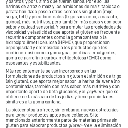
y baratos, y por último que fueran sanos. Por ello, las
harinas de arroz o maíz y los almidones de maíz, tapioca o
patata han dado paso a otros cereales sin gluten (mijo,
sorgo, teff) y pseudocereales (trigo sarraceno, amaranto,
quinoa), más nutritivos, pero también más caros y con peor
sabor y calidad sensorial. Y para emular las propiedades de
viscosidad y elasticidad que aporta el gluten es frecuente
recurrir a componentes como la goma xantana o la
hidroxiprolilmetilcelulosa (HPMC), que proporcionan
esponjosidad y cremosidad a los productos que los
contienen, así como a goma guar, pectinas, emulgentes,
goma de garrofín o carboximetilcelulosa (CMC) como
espesantes y estabilizantes.
Más recientemente se van incorporado en las
formulaciones de productos sin gluten el almidón de trigo
(sin gluten), que aporta mejor sabor, la harina de avena (no
contaminada), también con más sabor, más nutritiva y con
importante aporte de beta glucanos, y el
psyllium
, que se
obtiene de la cáscara de las judías y tiene propiedades
similares a la goma xantana.
La biotecnología ofrece, sin embargo, nuevas estrategias
para lograr productos aptos para celíacos. Si lo
mencionado anteriormente parte de materias primas sin
gluten para elaborar productos
gluten-free
, la eliminación