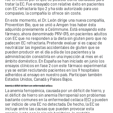
tratar la EC. Fue ensayado con relativo éxito en pacientes
con EC refractaria tipo 2 y ha sido autorizado para uso
compasivo, la compañía lo ofrece sin coste.
En este momento, el Dr. León dirige una nueva compañía,
Provention Bio, que se unió a Amgen tras haber ésta
adquirido previamente a Celimmune. Está ensayando este
fármaco, ahora denominado PRV-015, en pacientes adultos
con EC que no responden a la dieta sin gluten pero que no
padecen EC refractaria. Pretende evaluar si es capaz de
neutralizar las ingestas accidentales de gluten que se
pueden producir en el día a día de los pacientes y la
administración consistiría en una inyección al mes en el
ámbito doméstico. En España se han iniciado en junio los
ensayos clínicos en fase 2 con este fármaco experimental
y ya se están reclutando pacientes en los 9 hospitales
adheridos al ensayo en nuestro país. Participan también
Estados Unidos, Canadá y Países Bajos.
Anemia y déficit de hierro en enfermedad celíaca
La anemia ferropénica, causada por un déficit de hierro, y
el déficit de hierro sin anemia (ferropenia) son problemas
bastante comunes en la enfermedad celíaca (EC) y pueden
ser indicio de una EC no detectada. De hecho, la EC se
incluye entre las causas que pueden provocar esta