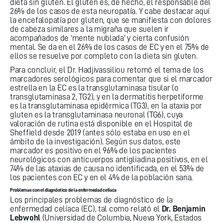
dieta sin gluten. El gluten es, de hecho, el responsable del
26% de los casos de esta neuropatía. Y cabe destacar aquí
la encefalopatía por gluten, que se manifiesta con dolores
de cabeza similares a la migraña que suelen ir
acompañados de ‘mente nublada’ y cierta confusión
mental. Se da en el 26% de los casos de EC y en el 75% de
ellos se resuelve por completo con la dieta sin gluten.
Para concluir, el Dr. Hadjivassiliou retomó el tema de los
marcadores serológicos para comentar que si el marcador
estrella en la EC es la transglutaminasa tisular (o
transglutaminasa 2, TG2), y en la dermatitis herpetiforme
es la transglutaminasa epidérmica (TG3), en la ataxia por
gluten es la transglutaminasa neuronal (TG6), cuya
valoración de rutina está disponible en el Hospital de
Sheffield desde 2019 (antes sólo estaba en uso en el
ámbito de la investigación). Según sus datos, este
marcador es positivo en el 96% de los pacientes
neurológicos con anticuerpos antigliadina positivos, en el
74% de las ataxias de causa no identificada, en el 53% de
los pacientes con EC y en el 4% de la población sana.
Problemas con el diagnóstico de la enfermedad celíaca
Los principales problemas de diagnóstico de la
enfermedad celíaca (EC), tal como relató el
Dr. Benjamin
Lebwohl
(Universidad de Columbia, Nueva York, Estados