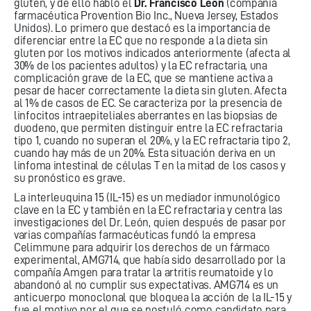
gluten, y de ello habló el
Dr. Francisco León
(compañía
farmacéutica Provention Bio Inc., Nueva Jersey, Estados
Unidos). Lo primero que destacó es la importancia de
diferenciar entre la EC que no responde a la dieta sin
gluten por los motivos indicados anteriormente (afecta al
30% de los pacientes adultos) y la EC refractaria, una
complicación grave de la EC, que se mantiene activa a
pesar de hacer correctamente la dieta sin gluten. Afecta
al 1% de casos de EC. Se caracteriza por la presencia de
linfocitos intraepiteliales aberrantes en las biopsias de
duodeno, que permiten distinguir entre la EC refractaria
tipo 1, cuando no superan el 20%, y la EC refractaria tipo 2,
cuando hay más de un 20%. Esta situación deriva en un
linfoma intestinal de células T en la mitad de los casos y
su pronóstico es grave.
La interleuquina 15 (IL-15) es un mediador inmunológico
clave en la EC y también en la EC refractaria y centra las
investigaciones del Dr. León, quien después de pasar por
varias compañías farmacéuticas fundó la empresa
Celimmune para adquirir los derechos de un fármaco
experimental, AMG714, que había sido desarrollado por la
compañía Amgen para tratar la artritis reumatoide y lo
abandonó al no cumplir sus expectativas. AMG714 es un
anticuerpo monoclonal que bloquea la acción de la IL-15 y
fue el motivo por el que se postuló como candidato para