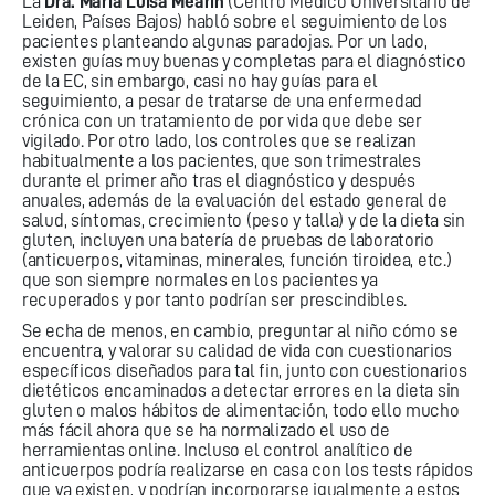
La
Dra. María Luisa Mearin
(Centro Médico Universitario de
Leiden, Países Bajos) habló sobre el seguimiento de los
pacientes planteando algunas paradojas. Por un lado,
existen guías muy buenas y completas para el diagnóstico
de la EC, sin embargo, casi no hay guías para el
seguimiento, a pesar de tratarse de una enfermedad
crónica con un tratamiento de por vida que debe ser
vigilado. Por otro lado, los controles que se realizan
habitualmente a los pacientes, que son trimestrales
durante el primer año tras el diagnóstico y después
anuales, además de la evaluación del estado general de
salud, síntomas, crecimiento (peso y talla) y de la dieta sin
gluten, incluyen una batería de pruebas de laboratorio
(anticuerpos, vitaminas, minerales, función tiroidea, etc.)
que son siempre normales en los pacientes ya
recuperados y por tanto podrían ser prescindibles.
Se echa de menos, en cambio, preguntar al niño cómo se
encuentra, y valorar su calidad de vida con cuestionarios
específicos diseñados para tal fin, junto con cuestionarios
dietéticos encaminados a detectar errores en la dieta sin
gluten o malos hábitos de alimentación, todo ello mucho
más fácil ahora que se ha normalizado el uso de
herramientas online. Incluso el control analítico de
anticuerpos podría realizarse en casa con los tests rápidos
que ya existen, y podrían incorporarse igualmente a estos