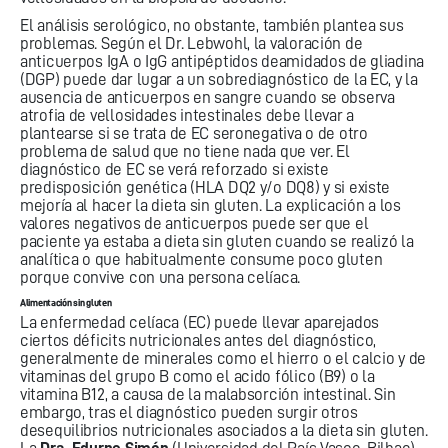
El análisis serológico, no obstante, también plantea sus
problemas. Según el Dr. Lebwohl, la valoración de
anticuerpos IgA o IgG antipéptidos deamidados de gliadina
(DGP) puede dar lugar a un sobrediagnóstico de la EC, y la
ausencia de anticuerpos en sangre cuando se observa
atrofia de vellosidades intestinales debe llevar a
plantearse si se trata de EC seronegativa o de otro
problema de salud que no tiene nada que ver. El
diagnóstico de EC se verá reforzado si existe
predisposición genética (HLA DQ2 y/o DQ8) y si existe
mejoría al hacer la dieta sin gluten. La explicación a los
valores negativos de anticuerpos puede ser que el
paciente ya estaba a dieta sin gluten cuando se realizó la
analítica o que habitualmente consume poco gluten
porque convive con una persona celíaca.
Alimentación sin gluten
La enfermedad celíaca (EC) puede llevar aparejados
ciertos déficits nutricionales antes del diagnóstico,
generalmente de minerales como el hierro o el calcio y de
vitaminas del grupo B como el acido fólico (B9) o la
vitamina B12, a causa de la malabsorción intestinal. Sin
embargo, tras el diagnóstico pueden surgir otros
desequilibrios nutricionales asociados a la dieta sin gluten.