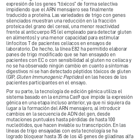
expresión de los genes “tóxicos” de forma selectiva
impidiendo que el ARN mensajero sea finalmente
traducido a proteína. Las variedades de trigo con genes
silenciados muestran una reducción en la fracción
proteica del grano del cereal, una menor reactividad
frente al anticuerpo R5 (el empleado para detectar gluten
en alimentos) y una menor capacidad para estimular
linfocitos T de pacientes celíacos en ensayos de
laboratorio. De hecho, la línea E82 ha permitido elaborar
panes de trigo modificado que se han ensayado en
pacientes con EC o con sensibilidad al gluten no celíaca y
no se ha observado ningún cambio en cuanto a síntomas
digestivos ni se han detectado péptidos tóxicos de gluten
(GIP,
Gluten Immunogenic Peptides
) en las heces de los
pacientes participantes en el ensayo.
Por su parte, la tecnología de edición génica utiliza el
sistema basado en la enzima Cas9 que impide la expresión
génica en una etapa incluso anterior, ya que ni siquiera da
lugar a la formación del ARN mensajero, al introducir
cambios en la secuencia de ADN del gen, desde
mutaciones puntuales hasta pérdidas de hasta 100
nucleótidos, que hacen inviable su transcripción. En las
líneas de trigo ensayadas con esta tecnología se ha
logrado bloquear hasta 35 de los 45 genes de gliadinas alfa