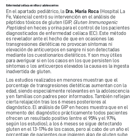
Enfermedad celíaca en niños y adolescentes
En el apartado pediátrico, la
Dra. María Roca
(Hospital La
Fe, Valencia) centró su intervención en el análisis de
péptidos tóxicos de gluten (GIP,
Gluten Immunogenic
Peptides
) en heces y orina para el control de los pacientes
diagnosticados de enfermedad celíaca (EC). Este método
es revelador ante el hecho de que en ocasiones las
transgresiones dietéticas no provocan síntomas ni
elevación de anticuerpos en sangre ni son detectadas
mediante los cuestionarios dietéticos. Y son muy útiles
para averiguar si en los casos en los que persisten los
síntomas o los anticuerpos elevados la causa es la ingesta
inadvertida de gluten.
Los estudios realizados en menores muestran que el
porcentaje de transgresiones dietéticas aumentan con la
edad, siendo especialmente relevantes en la adolescencia
y en familias con padres peor informados. También reflejan
cierta relajación tras los 6 meses posteriores al
diagnóstico. El análisis de GIP en heces muestra que en el
momento del diagnóstico prácticamente todos pacientes
ofrecen un resultado positivo (entre el 95% y el 97%,
según los estudios), a los 6 meses se sigue detectando
gluten en el 13-17% de los casos, pero al cabo de un año el
porcentaje de pacientes que ingieren algo de gluten sube