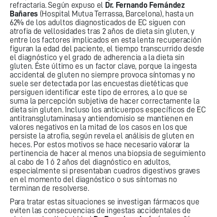
refractaria. Según expuso el
Dr. Fernando Fernández
Bañares
(Hospital Mutua Terrassa, Barcelona), hasta un
62% de los adultos diagnosticados de EC siguen con
atrofia de vellosidades tras 2 años de dieta sin gluten, y
entre los factores implicados en esta lenta recuperación
figuran la edad del paciente, el tiempo transcurrido desde
el diagnóstico y el grado de adherencia a la dieta sin
gluten. Éste último es un factor clave, porque la ingesta
accidental de gluten no siempre provoca síntomas y no
suele ser detectada por las encuestas dietéticas que
persiguen identificar este tipo de errores, a lo que se
suma la percepción subjetiva de hacer correctamente la
dieta sin gluten. Incluso los anticuerpos específicos de EC
antitransglutaminasa y antiendomisio se mantienen en
valores negativos en la mitad de los casos en los que
persiste la atrofia, según revela el análisis de gluten en
heces. Por estos motivos se hace necesario valorar la
pertinencia de hacer al menos una biopsia de seguimiento
al cabo de 1 ó 2 años del diagnóstico en adultos,
especialmente si presentaban cuadros digestivos graves
en el momento del diagnóstico o sus síntomas no
terminan de resolverse.
Para tratar estas situaciones se investigan fármacos que
eviten las consecuencias de ingestas accidentales de