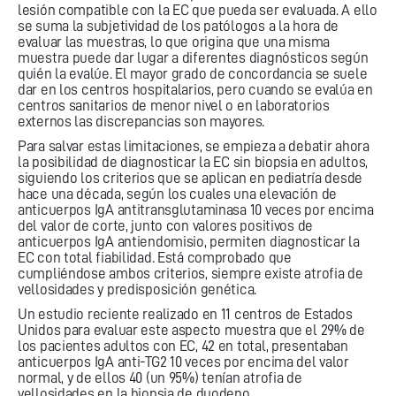
lesión compatible con la EC que pueda ser evaluada. A ello
se suma la subjetividad de los patólogos a la hora de
evaluar las muestras, lo que origina que una misma
muestra puede dar lugar a diferentes diagnósticos según
quién la evalúe. El mayor grado de concordancia se suele
dar en los centros hospitalarios, pero cuando se evalúa en
centros sanitarios de menor nivel o en laboratorios
externos las discrepancias son mayores.
Para salvar estas limitaciones, se empieza a debatir ahora
la posibilidad de diagnosticar la EC sin biopsia en adultos,
siguiendo los criterios que se aplican en pediatría desde
hace una década, según los cuales una elevación de
anticuerpos IgA antitransglutaminasa 10 veces por encima
del valor de corte, junto con valores positivos de
anticuerpos IgA antiendomisio, permiten diagnosticar la
EC con total fiabilidad. Está comprobado que
cumpliéndose ambos criterios, siempre existe atrofia de
vellosidades y predisposición genética.
Un estudio reciente realizado en 11 centros de Estados
Unidos para evaluar este aspecto muestra que el 29% de
los pacientes adultos con EC, 42 en total, presentaban
anticuerpos IgA anti-TG2 10 veces por encima del valor
normal, y de ellos 40 (un 95%) tenían atrofia de
vellosidades en la biopsia de duodeno.