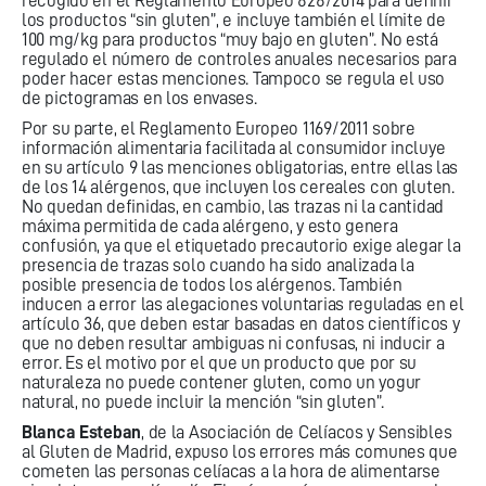
recogido en el Reglamento Europeo 828/2014 para definir
los productos “sin gluten”, e incluye también el límite de
100 mg/kg para productos “muy bajo en gluten”. No está
regulado el número de controles anuales necesarios para
poder hacer estas menciones. Tampoco se regula el uso
de pictogramas en los envases.
Por su parte, el Reglamento Europeo 1169/2011 sobre
información alimentaria facilitada al consumidor incluye
en su artículo 9 las menciones obligatorias, entre ellas las
de los 14 alérgenos, que incluyen los cereales con gluten.
No quedan definidas, en cambio, las trazas ni la cantidad
máxima permitida de cada alérgeno, y esto genera
confusión, ya que el etiquetado precautorio exige alegar la
presencia de trazas solo cuando ha sido analizada la
posible presencia de todos los alérgenos. También
inducen a error las alegaciones voluntarias reguladas en el
artículo 36, que deben estar basadas en datos científicos y
que no deben resultar ambiguas ni confusas, ni inducir a
error. Es el motivo por el que un producto que por su
naturaleza no puede contener gluten, como un yogur
natural, no puede incluir la mención “sin gluten”.
Blanca Esteban
, de la Asociación de Celíacos y Sensibles
al Gluten de Madrid, expuso los errores más comunes que
cometen las personas celíacas a la hora de alimentarse