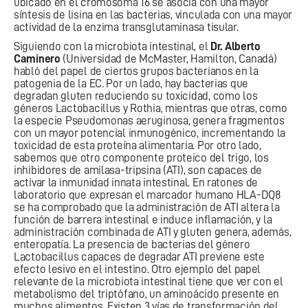
ubicado en el cromosoma 16 se asocia con una mayor
síntesis de lisina en las bacterias, vinculada con una mayor
actividad de la enzima transglutaminasa tisular.
Siguiendo con la microbiota intestinal, el
Dr. Alberto
Caminero
(Universidad de McMaster, Hamilton, Canadá)
habló del papel de ciertos grupos bacterianos en la
patogenia de la EC. Por un lado, hay bacterias que
degradan gluten reduciendo su toxicidad, como los
géneros Lactobacillus y Rothia, mientras que otras, como
la especie Pseudomonas aeruginosa, genera fragmentos
con un mayor potencial inmunogénico, incrementando la
toxicidad de esta proteína alimentaria. Por otro lado,
sabemos que otro componente proteico del trigo, los
inhibidores de amilasa-tripsina (ATI), son capaces de
activar la inmunidad innata intestinal. En ratones de
laboratorio que expresan el marcador humano HLA-DQ8
se ha comprobado que la administración de ATI altera la
función de barrera intestinal e induce inflamación, y la
administración combinada de ATI y gluten genera, además,
enteropatía. La presencia de bacterias del género
Lactobacillus capaces de degradar ATI previene este
efecto lesivo en el intestino. Otro ejemplo del papel
relevante de la microbiota intestinal tiene que ver con el
metabolismo del triptófano, un aminoácido presente en
muchos alimentos. Existen 3 vías de transformación del