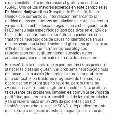
o de sensibilidad (o intolerancia) al gluten no celíaca
(SGNC). Uno de los mayores expertos en este campo es el
Dr. Marios Hadjivassiliou
(Hospital de Sheffield, Reino
Unido), que comenzó su intervención remarcando la
utilidad de los anticuerpos antigliadina en estos pacientes,
ya que si bien están descatalogados para el diagnóstico de
la EC por su baja especificidad (son positivos en el 12% de
los sujetos sanos), pueden ser útiles en pacientes con
trastornos neurológicos de causa no identificada en los
que se sospecha la implicación del gluten, ya que hasta un
41% de pacientes con trastornos neurológicos
relacionados con el gluten tienen elevados estos
anticuerpos, siendo normales el resto de marcadores.
Es reseñable la mejoría que experimentan estos pacientes
al hacer la dieta sin gluten, y el problema neurológico más
destacado es la ataxia (denominada ataxia por gluten en
este contexto), un trastorno progresivo de la marcha y
coordinación motora que no revierte, pero sí frena, su
avance una vez retirado el gluten cuando es ésta proteína
la causante del problema. También es común la neuropatía
periférica, que afecta a la sensibilidad de las extremidades
y se presenta hasta en un 21% de pacientes con EC,
también en muchos casos de SGNC. Independientemente
de si existe o no lesión intestinal, mejora tras un año de