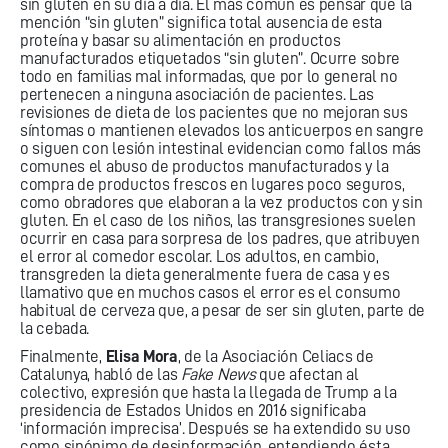
sin gluten en su día a día. El más común es pensar que la
mención “sin gluten” significa total ausencia de esta
proteína y basar su alimentación en productos
manufacturados etiquetados “sin gluten”. Ocurre sobre
todo en familias mal informadas, que por lo general no
pertenecen a ninguna asociación de pacientes. Las
revisiones de dieta de los pacientes que no mejoran sus
síntomas o mantienen elevados los anticuerpos en sangre
o siguen con lesión intestinal evidencian como fallos más
comunes el abuso de productos manufacturados y la
compra de productos frescos en lugares poco seguros,
como obradores que elaboran a la vez productos con y sin
gluten. En el caso de los niños, las transgresiones suelen
ocurrir en casa para sorpresa de los padres, que atribuyen
el error al comedor escolar. Los adultos, en cambio,
transgreden la dieta generalmente fuera de casa y es
llamativo que en muchos casos el error es el consumo
habitual de cerveza que, a pesar de ser sin gluten, parte de
la cebada.
Finalmente,
Elisa Mora
, de la Asociación Celiacs de
Catalunya, habló de las
Fake News
que afectan al
colectivo, expresión que hasta la llegada de Trump a la
presidencia de Estados Unidos en 2016 significaba
‘información imprecisa’. Después se ha extendido su uso
como sinónimo de desinformación, entendiendo ésta