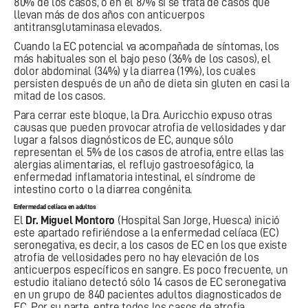
80% de los casos, o en el 87% si se trata de casos que
llevan más de dos años con anticuerpos
antitransglutaminasa elevados.
Cuando la EC potencial va acompañada de síntomas, los
más habituales son el bajo peso (36% de los casos), el
dolor abdominal (34%) y la diarrea (19%), los cuales
persisten después de un año de dieta sin gluten en casi la
mitad de los casos.
Para cerrar este bloque, la Dra. Auricchio expuso otras
causas que pueden provocar atrofia de vellosidades y dar
lugar a falsos diagnósticos de EC, aunque sólo
representan el 5% de los casos de atrofia, entre ellas las
alergias alimentarias, el reflujo gastroesofágico, la
enfermedad inflamatoria intestinal, el síndrome de
intestino corto o la diarrea congénita.
Enfermedad celíaca en adultos
El
Dr. Miguel Montoro
(Hospital San Jorge, Huesca) inició
este apartado refiriéndose a la enfermedad celíaca (EC)
seronegativa, es decir, a los casos de EC en los que existe
atrofia de vellosidades pero no hay elevación de los
anticuerpos específicos en sangre. Es poco frecuente, un
estudio italiano detectó sólo 14 casos de EC seronegativa
en un grupo de 840 pacientes adultos diagnosticados de
EC. Por su parte, entre todos los casos de atrofia