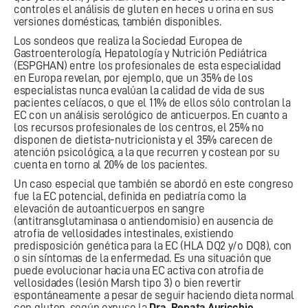
controles el análisis de gluten en heces u orina en sus
versiones domésticas, también disponibles.
Los sondeos que realiza la Sociedad Europea de
Gastroenterología, Hepatología y Nutrición Pediátrica
(ESPGHAN) entre los profesionales de esta especialidad
en Europa revelan, por ejemplo, que un 35% de los
especialistas nunca evalúan la calidad de vida de sus
pacientes celíacos, o que el 11% de ellos sólo controlan la
EC con un análisis serológico de anticuerpos. En cuanto a
los recursos profesionales de los centros, el 25% no
disponen de dietista-nutricionista y el 35% carecen de
atención psicológica, a la que recurren y costean por su
cuenta en torno al 20% de los pacientes.
Un caso especial que también se abordó en este congreso
fue la EC potencial, definida en pediatría como la
elevación de autoanticuerpos en sangre
(antitransglutaminasa o antiendomisio) en ausencia de
atrofia de vellosidades intestinales, existiendo
predisposición genética para la EC (HLA DQ2 y/o DQ8), con
o sin síntomas de la enfermedad. Es una situación que
puede evolucionar hacia una EC activa con atrofia de
vellosidades (lesión Marsh tipo 3) o bien revertir
espontáneamente a pesar de seguir haciendo dieta normal
con gluten, según expuso la
Dra. Renata Auricchio