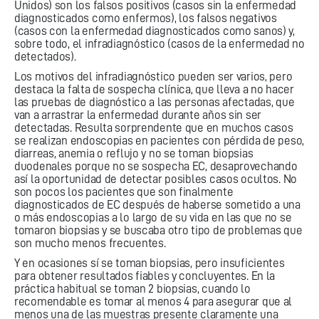
Unidos) son los falsos positivos (casos sin la enfermedad
diagnosticados como enfermos), los falsos negativos
(casos con la enfermedad diagnosticados como sanos) y,
sobre todo, el infradiagnóstico (casos de la enfermedad no
detectados).
Los motivos del infradiagnóstico pueden ser varios, pero
destaca la falta de sospecha clínica, que lleva a no hacer
las pruebas de diagnóstico a las personas afectadas, que
van a arrastrar la enfermedad durante años sin ser
detectadas. Resulta sorprendente que en muchos casos
se realizan endoscopias en pacientes con pérdida de peso,
diarreas, anemia o reflujo y no se toman biopsias
duodenales porque no se sospecha EC, desaprovechando
así la oportunidad de detectar posibles casos ocultos. No
son pocos los pacientes que son finalmente
diagnosticados de EC después de haberse sometido a una
o más endoscopias a lo largo de su vida en las que no se
tomaron biopsias y se buscaba otro tipo de problemas que
son mucho menos frecuentes.
Y en ocasiones sí se toman biopsias, pero insuficientes
para obtener resultados fiables y concluyentes. En la
práctica habitual se toman 2 biopsias, cuando lo
recomendable es tomar al menos 4 para asegurar que al
menos una de las muestras presente claramente una