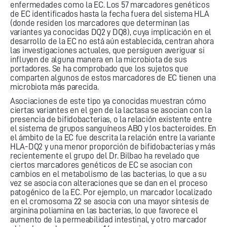
enfermedades como la EC. Los 57 marcadores genéticos
de EC identificados hasta la fecha fuera del sistema HLA
(donde residen los marcadores que determinan las
variantes ya conocidas DQ2 y DQ8), cuya implicación en el
desarrollo de la EC no está aún establecida, centran ahora
las investigaciones actuales, que persiguen averiguar si
influyen de alguna manera en la microbiota de sus
portadores. Se ha comprobado que los sujetos que
comparten algunos de estos marcadores de EC tienen una
microbiota más parecida.
Asociaciones de este tipo ya conocidas muestran cómo
ciertas variantes en el gen de la lactasa se asocian con la
presencia de bifidobacterias, o la relación existente entre
el sistema de grupos sanguíneos ABO y los bacteroides. En
el ámbito de la EC fue descrita la relación entre la variante
HLA-DQ2 y una menor proporción de bifidobacterias y más
recientemente el grupo del Dr. Bilbao ha revelado que
ciertos marcadores genéticos de EC se asocian con
cambios en el metabolismo de las bacterias, lo que a su
vez se asocia con alteraciones que se dan en el proceso
patogénico de la EC. Por ejemplo, un marcador localizado
en el cromosoma 22 se asocia con una mayor síntesis de
arginina poliamina en las bacterias, lo que favorece el
aumento de la permeabilidad intestinal, y otro marcador