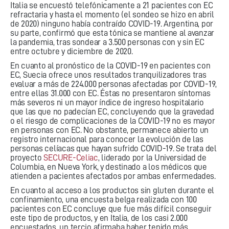
Italia se encuestó telefónicamente a 21 pacientes con EC
refractaria y hasta el momento (el sondeo se hizo en abril
de 2020) ninguno había contraído COVID-19. Argentina, por
su parte, confirmó que esta tónica se mantiene al avanzar
la pandemia, tras sondear a 3.500 personas con y sin EC
entre octubre y diciembre de 2020.
En cuanto al pronóstico de la COVID-19 en pacientes con
EC, Suecia ofrece unos resultados tranquilizadores tras
evaluar a más de 224.000 personas afectadas por COVID-19,
entre ellas 31.000 con EC. Éstas no presentaron síntomas
más severos ni un mayor índice de ingreso hospitalario
que las que no padecían EC, concluyendo que la gravedad
o el riesgo de complicaciones de la COVID-19 no es mayor
en personas con EC. No obstante, permanece abierto un
registro internacional para conocer la evolución de las
personas celíacas que hayan sufrido COVID-19. Se trata del
proyecto
SECURE-Celiac
, liderado por la Universidad de
Columbia, en Nueva York, y destinado a los médicos que
atienden a pacientes afectados por ambas enfermedades.
En cuanto al acceso a los productos sin gluten durante el
confinamiento, una encuesta belga realizada con 100
pacientes con EC concluye que fue más difícil conseguir
este tipo de productos, y en Italia, de los casi 2.000
encuestados, un tercio afirmaba haber tenido más