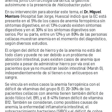
anemia, junto con la cirugía bariátrica, la gastritis
autoinmune o la presencia de
Helicobacter pylori
.
En su intervención para abordar este tema, el
Dr. Miguel
Montoro
(Hospital San Jorge, Huesca) indicó que la EC está
presente en el 5% de los casos de anemia ferropénica sin
síntomas digestivos, en el 13% cuando existen síntomas
digestivos y en el 30% si los síntomas digestivos son
serios. Por su parte, entre un 12% y un 80% de las personas
celíacas muestran anemia en el momento del diagnóstico,
según diversos estudios.
El origen del déficit de hierro y de la anemia no está del
todo claro y puede no ser debido a un problema de
absorción intestinal, pues existen casos de anemia que
persiste a pesar de administrar hierro por vía oral en
pacientes que ya no muestran lesión intestinal (Marsh 0),
independientemente de si tienen o no anticuerpos en
sangre.
Se vincula en estos casos la anemia ferropénica con el
déficit de vitaminas del grupo B. El 20-30% de los
pacientes celíacos con anemia tienen también déficit de
ácido fólico (vit. B9), y el 8-41% tienen déficit de vitamina
B12. También se consideran, como posibles causas de
anemia, la enfermedad inflamatoria intestinal, el
sobrecrecimiento bacteriano (SIBO) y el déficit de cobre.