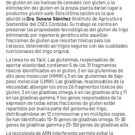
de gluten en las harinas de cereales con gluten, o la
eliminación del gluten en la propia planta darían lugar a
productos
gluten-safe
. Esta última opción es la que
abordó la
Dra. Susana Sánchez
(Instituto de Agricultura
Sostenible del CSCI, Córdoba). Su trabajo se centra en
preservar las propiedades tecnológicas del gluten de trigo
eliminando por ingeniería genética sólo aquellas
fracciones de gluten que resultan tóxicas para los
celíacos, obteniendo así trigos seguros con las cualidades
nutricionales del trigo original.
La tarea no es fácil. Las gluteninas, responsables de
aportar elasticidad, contienen 5 de los 31 fragmentos
tóxicos identificados en el gluten, 2 en las gluteninas de
alto peso molecular (HMW) y 3 en las gluteninas de bajo
peso molecular (LMW). Las gliadinas, responsables de la
viscosidad, albergan los otros 26 fragmentos tóxicos del
gluten, 2 en las gliadinas omega, 6 en las gliadinas alfa y 11
en las gliadinas gamma. Y los genes responsables de la
expresión de todas estas fracciones de gluten están
repartidos por buena parte del genoma del trigo,
distribuyéndose en 12 cromosomas y en múltiples copias.
Se han identificado 10-15 genes de gliadinas omega, 15-30
genes de gliadinas gamma y 25-150 genes de gliadinas alfa.
La tecnología de ARN interferente permite evitar la