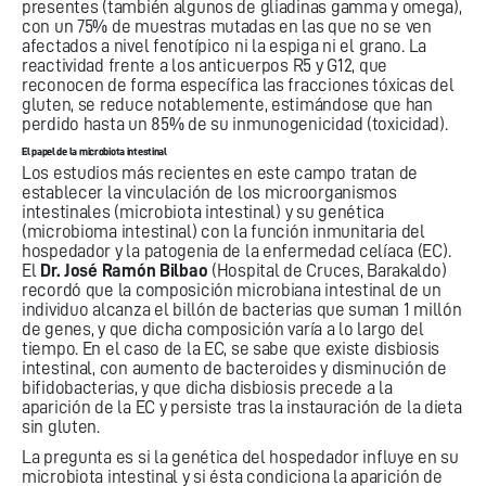
presentes (también algunos de gliadinas gamma y omega),
con un 75% de muestras mutadas en las que no se ven
afectados a nivel fenotípico ni la espiga ni el grano. La
reactividad frente a los anticuerpos R5 y G12, que
reconocen de forma específica las fracciones tóxicas del
gluten, se reduce notablemente, estimándose que han
perdido hasta un 85% de su inmunogenicidad (toxicidad).
El papel de la microbiota intestinal
Los estudios más recientes en este campo tratan de
establecer la vinculación de los microorganismos
intestinales (microbiota intestinal) y su genética
(microbioma intestinal) con la función inmunitaria del
hospedador y la patogenia de la enfermedad celíaca (EC).
El
Dr. José Ramón Bilbao
(Hospital de Cruces, Barakaldo)
recordó que la composición microbiana intestinal de un
individuo alcanza el billón de bacterias que suman 1 millón
de genes, y que dicha composición varía a lo largo del
tiempo. En el caso de la EC, se sabe que existe disbiosis
intestinal, con aumento de bacteroides y disminución de
bifidobacterias, y que dicha disbiosis precede a la
aparición de la EC y persiste tras la instauración de la dieta
sin gluten.
La pregunta es si la genética del hospedador influye en su
microbiota intestinal y si ésta condiciona la aparición de