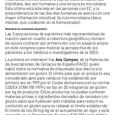
triptófano, dos son humanas y una tercera es microbiana.
Ésta última está alterada en las personas con EC, y la
preponderancia de las dos vías humanas se asocia con una
mayor inflamación intestinal (la ruta microbiana libera
indoles, que colaboran en la homeostasis).
Simposio de las asociaciones de pacientes
Las 3 asociaciones de pacientes más representativas de
nuestro país en cuanto a cobertura geográfica y número
de socios contaron por primera vez con un espacio propio
en este congreso para mostrar la perspectiva de los
pacientes a los médicos e investigadores de la SEEC.
La primera en intervenir fue
Ana Campos
, de la Federación
de Asociaciones de Celíacos de España (FACE), quien
habló sobre la normativa de etiquetado que afecta a la
alimentación sin gluten. El límite para que un producto sea
considerado apto para celíacos fue establecido por
primera vez en 1979 por el
Codex Alimentarius
en su norma
CODEX STAN 118/1979 y se fijó en 20 miligramos de gluten
por kg de producto. Estos productos no podían contener
materias primas o ingredientes derivados de cereales con
gluten salvo que hubiesen sido tratadas para reducir su
contenido en gluten para no rebasar el límite establecido.
El límite de los 20 mg/kg es el actualmente en vigor y está