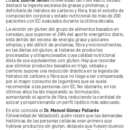
La
Dra. Edurne Simón
(Universidad del País Vasco, Bilbao)
destacó la ingesta excesiva de grasas y proteínas, y
deficitaria de hidratos de carbono y fibra, tras el estudio de
composición corporal y estado nutricional de más de 200
pacientes con EC evaluados durante la última década.
La versión sin gluten del grupo de alimentos basados en
cereales, que suponen el 24% del aporte energético diario,
está detrás del exceso de energía, grasa y azúcares
simples, y del déficit de proteínas, fibra y micronutrientes,
en las dietas sin gluten, al tratarse de productos
procesados y ultraprocesados cuya calidad nutricional
dista de sus equivalentes con gluten. Hay que recordar
que eliminar productos basados en trigo, cebada y
centeno supone una reducción drástica en la ingesta de
hidratos de carbono y fibra que no llega a ser compensada
por el mayor consumo de legumbres que se suele
recomendar a las personas con EC. No obstante, en los
últimos años ha ido mejorando su formulación,
aumentando el aporte de fibra, reduciendo la cantidad de
azúcar y proporcionando un perfil lipídico más adecuado.
En ello coincide el
Dr. Manuel Gómez Pallarés
(Universidad de Valladolid), quién relató que las demandas
históricas de las personas celíacas eran primero que
hubiese productos sin gluten, después que fuesen buenos