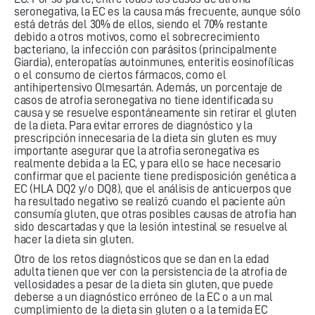
seronegativa, la EC es la causa más frecuente, aunque sólo
está detrás del 30% de ellos, siendo el 70% restante
debido a otros motivos, como el sobrecrecimiento
bacteriano, la infección con parásitos (principalmente
Giardia), enteropatías autoinmunes, enteritis eosinofílicas
o el consumo de ciertos fármacos, como el
antihipertensivo Olmesartán. Además, un porcentaje de
casos de atrofia seronegativa no tiene identificada su
causa y se resuelve espontáneamente sin retirar el gluten
de la dieta. Para evitar errores de diagnóstico y la
prescripción innecesaria de la dieta sin gluten es muy
importante asegurar que la atrofia seronegativa es
realmente debida a la EC, y para ello se hace necesario
confirmar que el paciente tiene predisposición genética a
EC (HLA DQ2 y/o DQ8), que el análisis de anticuerpos que
ha resultado negativo se realizó cuando el paciente aún
consumía gluten, que otras posibles causas de atrofia han
sido descartadas y que la lesión intestinal se resuelve al
hacer la dieta sin gluten.
Otro de los retos diagnósticos que se dan en la edad
adulta tienen que ver con la persistencia de la atrofia de
vellosidades a pesar de la dieta sin gluten, que puede
deberse a un diagnóstico erróneo de la EC o a un mal
cumplimiento de la dieta sin gluten o a la temida EC