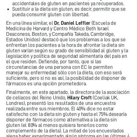
accidentales de gluten en pacientes ya recuperados.
Sustituir a la dieta sin gluten, es decir, permitir que se
pueda consumir gluten con libertad.
En una línea similar, el
Dr. Daniel Leffler
(Escuela de
Medicina de Harvard y Centro Médico Beth Israel
Deaconess, Boston, y Compañía Takeda, Cambridge,
Estados Unidos) destacó que los problemas a los que se
enfrentan los pacientes a la hora de afrontar la dieta sin
gluten varían según su grado de sensibilidad al gluten y la
legislación y política de seguridad alimentaria del país en
el que residen. Defiende, por tanto, que si las
circunstancias de una persona con EC le permiten
manejar su enfermedad sólo con la dieta, con eso será
suficiente, pero si no es así, la posibilidad de disponer de
fármacos es una opción prometedora.
Finalmente, en este apartado, la directora de la asociación
de celíacos del Reino Unido,
Hilary Croft
(Coeliak UK,
Londres), presentó los resultados de una encuestra
realizada entre sus miembros. El 40% dice no estar
satisfecho con la dieta sin gluten y hasta el 75% desearía
disponer de fármacos como alternativa a la dieta sin
gluten (el 80% al menos quisiera tenerlos como
complemento de la dieta). La mitad de los encuestados
alega haber experimentado algún síntoma en las últimas 4