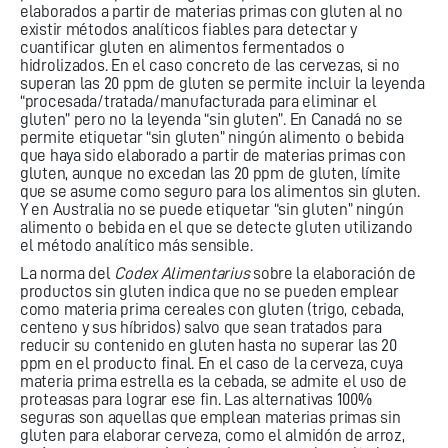
elaborados a partir de materias primas con gluten al no
existir métodos analíticos fiables para detectar y
cuantificar gluten en alimentos fermentados o
hidrolizados. En el caso concreto de las cervezas, si no
superan las 20 ppm de gluten se permite incluir la leyenda
“procesada/tratada/manufacturada para eliminar el
gluten” pero no la leyenda “sin gluten”. En Canadá no se
permite etiquetar “sin gluten” ningún alimento o bebida
que haya sido elaborado a partir de materias primas con
gluten, aunque no excedan las 20 ppm de gluten, límite
que se asume como seguro para los alimentos sin gluten.
Y en Australia no se puede etiquetar “sin gluten” ningún
alimento o bebida en el que se detecte gluten utilizando
el método analítico más sensible.
La norma del
Codex Alimentarius
sobre la elaboración de
productos sin gluten indica que no se pueden emplear
como materia prima cereales con gluten (trigo, cebada,
centeno y sus híbridos) salvo que sean tratados para
reducir su contenido en gluten hasta no superar las 20
ppm en el producto final. En el caso de la cerveza, cuya
materia prima estrella es la cebada, se admite el uso de
proteasas para lograr ese fin. Las alternativas 100%
seguras son aquellas que emplean materias primas sin
gluten para elaborar cerveza, como el almidón de arroz,