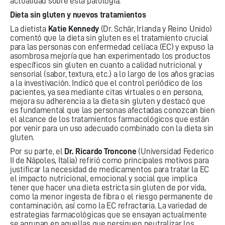
actualidad sobre esta patología.
Dieta sin gluten y nuevos tratamientos
La dietista
Katie Kennedy
(Dr. Schär, Irlanda y Reino Unido)
comentó que la dieta sin gluten es el tratamiento crucial
para las personas con enfermedad celíaca (EC) y expuso la
asombrosa mejoría que han experimentado los productos
específicos sin gluten en cuanto a calidad nutricional y
sensorial (sabor, textura, etc.) a lo largo de los años gracias
a la investivación. Indicó que el control periódico de los
pacientes, ya sea mediante citas virtuales o en persona,
mejora su adherencia a la dieta sin gluten y destacó que
es fundamental que las personas afectadas conozcan bien
el alcance de los tratamientos farmacológicos que están
por venir para un uso adecuado combinado con la dieta sin
gluten.
Por su parte, el
Dr. Ricardo Troncone
(Universidad Federico
II de Nápoles, Italia) refirió como principales motivos para
justificar la necesidad de medicamentos para tratar la EC
el impacto nutricional, emocional y social que implica
tener que hacer una dieta estricta sin gluten de por vida,
como la menor ingesta de fibra o el riesgo permanente de
contaminación, así como la EC refractaria. La variedad de
estrategias farmacológicas que se ensayan actualmente
se agrupan en aquellas que persiguen neutralizar los