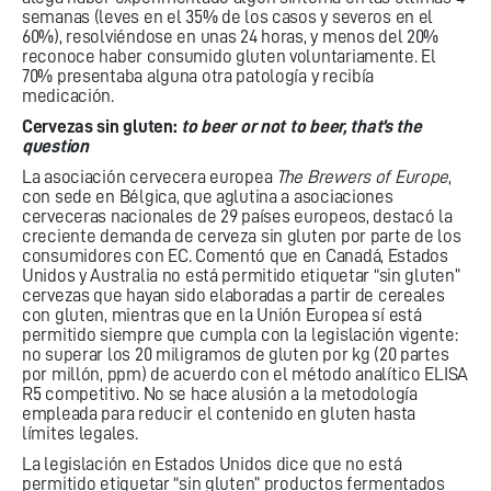
semanas (leves en el 35% de los casos y severos en el
60%), resolviéndose en unas 24 horas, y menos del 20%
reconoce haber consumido gluten voluntariamente. El
70% presentaba alguna otra patología y recibía
medicación.
Cervezas sin gluten:
to beer or not to beer, that’s the
question
La asociación cervecera europea
The Brewers of Europe
,
con sede en Bélgica, que aglutina a asociaciones
cerveceras nacionales de 29 países europeos, destacó la
creciente demanda de cerveza sin gluten por parte de los
consumidores con EC. Comentó que en Canadá, Estados
Unidos y Australia no está permitido etiquetar “sin gluten”
cervezas que hayan sido elaboradas a partir de cereales
con gluten, mientras que en la Unión Europea sí está
permitido siempre que cumpla con la legislación vigente:
no superar los 20 miligramos de gluten por kg (20 partes
por millón, ppm) de acuerdo con el método analítico ELISA
R5 competitivo. No se hace alusión a la metodología
empleada para reducir el contenido en gluten hasta
límites legales.
La legislación en Estados Unidos dice que no está
permitido etiquetar “sin gluten” productos fermentados