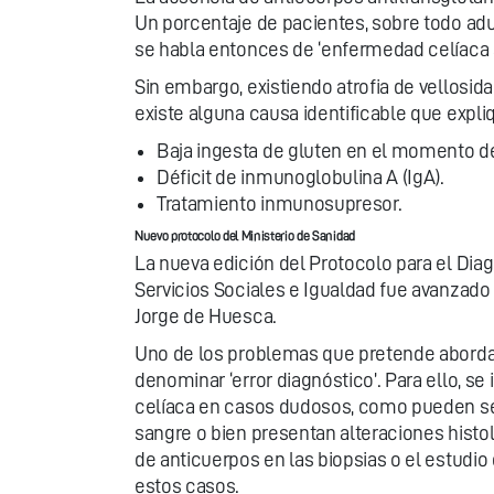
Un porcentaje de pacientes, sobre todo adu
se habla entonces de ‘enfermedad celíaca 
Sin embargo, existiendo atrofia de vellosid
existe alguna causa identificable que expli
Baja ingesta de gluten en el momento del
Déficit de inmunoglobulina A (IgA).
Tratamiento inmunosupresor.
Nuevo protocolo del Ministerio de Sanidad
La nueva edición del Protocolo para el Dia
Servicios Sociales e Igualdad fue avanzad
Jorge de Huesca.
Uno de los problemas que pretende abordar 
denominar ‘error diagnóstico’. Para ello, s
celíaca en casos dudosos, como pueden ser
sangre o bien presentan alteraciones histol
de anticuerpos en las biopsias o el estudio
estos casos.