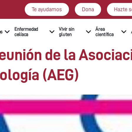
Te ayudamos
Dona
Hazte s
Enfermedad
Vivir sin
Área
os
celíaca
gluten
científica
unión de la Asociac
ología (AEG)