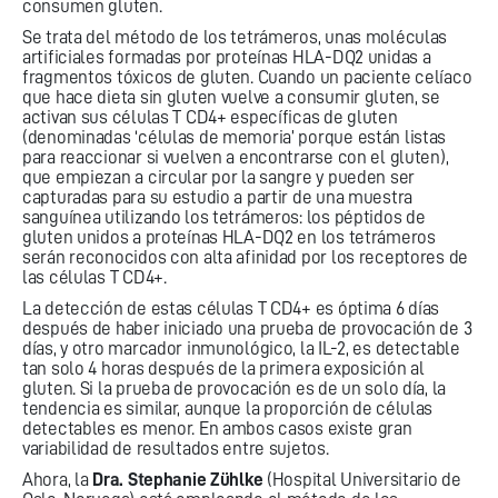
consumen gluten.
Se trata del método de los tetrámeros, unas moléculas
artificiales formadas por proteínas HLA-DQ2 unidas a
fragmentos tóxicos de gluten. Cuando un paciente celíaco
que hace dieta sin gluten vuelve a consumir gluten, se
activan sus células T CD4+ específicas de gluten
(denominadas ‘células de memoria’ porque están listas
para reaccionar si vuelven a encontrarse con el gluten),
que empiezan a circular por la sangre y pueden ser
capturadas para su estudio a partir de una muestra
sanguínea utilizando los tetrámeros: los péptidos de
gluten unidos a proteínas HLA-DQ2 en los tetrámeros
serán reconocidos con alta afinidad por los receptores de
las células T CD4+.
La detección de estas células T CD4+ es óptima 6 días
después de haber iniciado una prueba de provocación de 3
días, y otro marcador inmunológico, la IL-2, es detectable
tan solo 4 horas después de la primera exposición al
gluten. Si la prueba de provocación es de un solo día, la
tendencia es similar, aunque la proporción de células
detectables es menor. En ambos casos existe gran
variabilidad de resultados entre sujetos.
Ahora, la
Dra. Stephanie Zühlke
(Hospital Universitario de