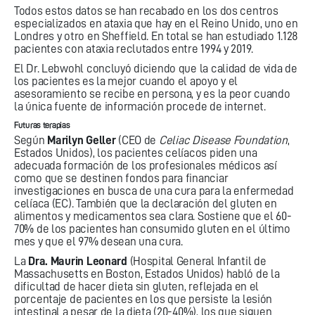
Todos estos datos se han recabado en los dos centros
especializados en ataxia que hay en el Reino Unido, uno en
Londres y otro en Sheffield. En total se han estudiado 1.128
pacientes con ataxia reclutados entre 1994 y 2019.
El Dr. Lebwohl concluyó diciendo que la calidad de vida de
los pacientes es la mejor cuando el apoyo y el
asesoramiento se recibe en persona, y es la peor cuando
la única fuente de información procede de internet.
Futuras terapias
Según
Marilyn Geller
(CEO de
Celiac Disease Foundation
,
Estados Unidos), los pacientes celíacos piden una
adecuada formación de los profesionales médicos así
como que se destinen fondos para financiar
investigaciones en busca de una cura para la enfermedad
celíaca (EC). También que la declaración del gluten en
alimentos y medicamentos sea clara. Sostiene que el 60-
70% de los pacientes han consumido gluten en el último
mes y que el 97% desean una cura.
La
Dra. Maurin Leonard
(Hospital General Infantil de
Massachusetts en Boston, Estados Unidos) habló de la
dificultad de hacer dieta sin gluten, reflejada en el
porcentaje de pacientes en los que persiste la lesión
intestinal a pesar de la dieta (20-40%), los que siguen