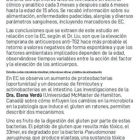
clínico y analítico cada 3 meses y después cada 6 meses
hasta la edad de 15 años. Se recabó información sobre su
alimentación, enfermedades padecidas, alergias y diversos
parámetros sanguíneos, incluyendo marcadores de EC.
Las conclusiones que se extraen de este estudio en
relación con la EC, según el Dr. Liu, son que la elevación
temprana de anticuerpos anti-TG2 hace más probable el
retorno a valores negativos de forma espontánea y que los
factores ambientales implicados dependen de la edad,
observándose tiempos variables entre la acción del factor
y la elevación de los anticuerpos.
Estudios sobre microbiota intestinal, infecciones víricas y hábitos de alimentación
En EC se observa un aumento de proteobacterias
(oportunistas) y un descenso de firmicutes y
actinobacterias en el intestino. Las investigaciones de la
Dra. Elena Verdú
(Universidad McMaster de Hamilton,
Canadá) sobre cómo influyen los cambios en la microbiota
en la patología que induce el gluten en ratones, permiten
describir dos mecanismos.
Uno es fruto de la digestión del gluten por parte de estas
bacterias. El péptido de gluten que resulta más tóxico, el
33mer, es degradado por la bacteria
Pseudomonas
aeruginosa
, que produce elastasa, una sustancia tóxica