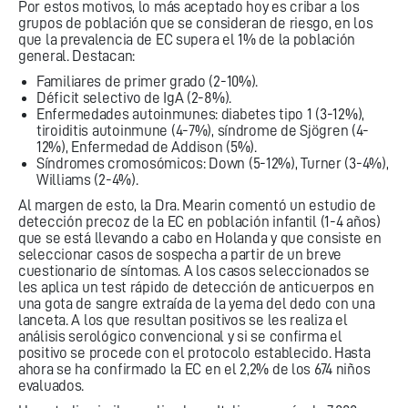
Por estos motivos, lo más aceptado hoy es cribar a los
grupos de población que se consideran de riesgo, en los
que la prevalencia de EC supera el 1% de la población
general. Destacan:
Familiares de primer grado (2-10%).
Déficit selectivo de IgA (2-8%).
Enfermedades autoinmunes: diabetes tipo 1 (3-12%),
tiroiditis autoinmune (4-7%), síndrome de Sjögren (4-
12%), Enfermedad de Addison (5%).
Síndromes cromosómicos: Down (5-12%), Turner (3-4%),
Williams (2-4%).
Al margen de esto, la Dra. Mearin comentó un estudio de
detección precoz de la EC en población infantil (1-4 años)
que se está llevando a cabo en Holanda y que consiste en
seleccionar casos de sospecha a partir de un breve
cuestionario de síntomas. A los casos seleccionados se
les aplica un test rápido de detección de anticuerpos en
una gota de sangre extraída de la yema del dedo con una
lanceta. A los que resultan positivos se les realiza el
análisis serológico convencional y si se confirma el
positivo se procede con el protocolo establecido. Hasta
ahora se ha confirmado la EC en el 2,2% de los 674 niños
evaluados.