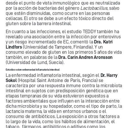
desde el punto de vista inmunológico que es neutralizada
por la acción de bacterias del género
Lactobacillus
, salvo
que estén disminuidas, como ocurre en las personas
celiacas. El otro se debe a un efecto tóxico directo del
gluten sobre la barrera intestinal.
En cuanto a las infecciones, el estudio TEDDY también ha
revelado una asociación entre la infección por enterovirus
y un riesgo incrementado de EC, comentó la
Dra. Katri
Lindfors
(Universidad de Tampere, Finlandia). Y un
consumo elevado de gluten en los primeros 5 años de vida
también, en palabras de la
Dra. Carin Andren Aronsson
(Universidad de Lund, Suecia).
Estudios sobre enfermedad inflamatoria intestinal
La enfermedad inflamatoria intestinal, según el
Dr. Harry
Sokol
(Hospital Saint Antoine de París, Francia) se
caracteriza por una respuesta inmune contra la microbiota
intestinal en sujetos con predisposición genética que en
etapas tempranas de su vida estuvieron expuestos a
factores ambientales que influyen en la interacción entre
dicha microbiota y su hospedador, como el tipo de parto, la
lactancia materna, la vida en entornos urbanos o el
consumo de antibióticos. La exposición a otros factores a
lo largo de la vida, como los hábitos de alimentación, el
tabaco, fármacos, antibióticos o aditivos como los