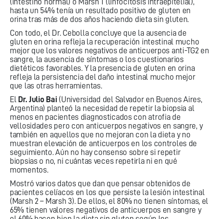
(intestino normal) o Marsh 1 (linfocitosis intraepitelial),
hasta un 54% tenía un resultado positivo de gluten en
orina tras más de dos años haciendo dieta sin gluten.
Con todo, el Dr. Cebolla concluye que la ausencia de
gluten en orina refleja la recuperación intestinal mucho
mejor que los valores negativos de anticuerpos anti-TG2 en
sangre, la ausencia de síntomas o los cuestionarios
dietéticos favorables. Y la presencia de gluten en orina
refleja la persistencia del daño intestinal mucho mejor
que las otras herramientas.
El
Dr. Julio Bai
(Universidad del Salvador en Buenos Aires,
Argentina) planteó la necesidad de repetir la biopsia al
menos en pacientes diagnosticados con atrofia de
vellosidades pero con anticuerpos negativos en sangre, y
también en aquellos que no mejoran con la dieta y no
muestran elevación de anticuerpos en los controles de
seguimiento. Aún no hay consenso sobre si repetir
biopsias o no, ni cuántas veces repetirla ni en qué
momentos.
Mostró varios datos que dan que pensar obtenidos de
pacientes celíacos en los que persiste la lesión intestinal
(Marsh 2 – Marsh 3). De ellos, el 80% no tienen síntomas, el
65% tienen valores negativos de anticuerpos en sangre y
el 60% hacen bien la dieta sin gluten según los