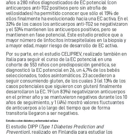
años a 280 niños diagnosticados de EC potencial (con
anticuerpos anti-TG2 positivos pero sin atrofia de
vellosidades) ha permitido conocer que sólo el 15% de
ellos finalmente ha evolucionado hacia una EC activa. En el
32% de los casos los anticuerpos anti-TG2 se negativizaron
y el 53% mantienen los anticuerpos positivos, pero se
mantienen en fase potencial. Este estudio predice que a
mayor número de linfocitos intraepiteliales en la biopsia y
a mayor edad, mayor riesgo de desarrollo de EC activa.
Por su parte, en el estudio CELIPREV, realizado también en
Italia para seguir el curso de la EC potencial en una
cohorte de 553 niños con predisposición genética, se
diagnosticó la EC potencial en 26, un 4,7% de los bebés
seleccionados, todos asintomáticos. 23 accedieron a
seguir consumiendo gluten, de los cuales 3 (el 13% de los
casos potenciales que siguieron con gluten) finalmente
desarrollaron la EC. 19 (un 83%) negativizaron anticuerpos
en el primer año y se mantuvieron negativos durante los 10
años de seguimiento, y 1 (4%) mostró valores fluctuantes
de anticuerpos a lo largo del tiempo que de forma
transitoria llegaron a ser negativos.
Estudios sobre diabetes y enfermedad celíaca
El estudio DIPP (
Type 1 Diabetes Prediction and
Prevention
), realizado en Finlandia para estudiar los