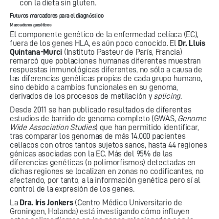
con la dieta sin gluten.
Futuros marcadores para el diagnóstico
Marcadores genéticos
El componente genético de la enfermedad celíaca (EC),
fuera de los genes HLA, es aún poco conocido. El
Dr. Lluis
Quintana-Murci
(Instituto Pasteur de París, Francia)
remarcó que poblaciones humanas diferentes muestran
respuestas inmunológicas diferentes, no sólo a causa de
las diferencias genéticas propias de cada grupo humano,
sino debido a cambios funcionales en su genoma,
derivados de los procesos de metilación y
splicing
.
Desde 2011 se han publicado resultados de diferentes
estudios de barrido de genoma completo (GWAS,
Genome
Wide Association Studies
) que han permitido identificar,
tras comparar los genomas de más 14.000 pacientes
celíacos con otros tantos sujetos sanos, hasta 44 regiones
génicas asociadas con la EC. Más del 95% de las
diferencias genéticas (o polimorfismos) detectadas en
dichas regiones se localizan en zonas no codificantes, no
afectando, por tanto, a la información genética pero sí al
control de la expresión de los genes.
La
Dra. Iris Jonkers
(Centro Médico Universitario de
Groningen, Holanda) está investigando cómo influyen