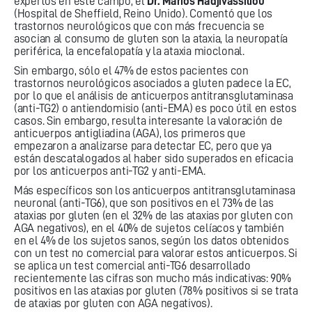
expertos en este campo, el
Dr. Marios Hadjivassiliou
(Hospital de Sheffield, Reino Unido). Comentó que los
trastornos neurológicos que con más frecuencia se
asocian al consumo de gluten son la ataxia, la neuropatía
periférica, la encefalopatía y la ataxia mioclonal.
Sin embargo, sólo el 47% de estos pacientes con
trastornos neurológicos asociados a gluten padece la EC,
por lo que el análisis de anticuerpos antitransglutaminasa
(anti-TG2) o antiendomisio (anti-EMA) es poco útil en estos
casos. Sin embargo, resulta interesante la valoración de
anticuerpos antigliadina (AGA), los primeros que
empezaron a analizarse para detectar EC, pero que ya
están descatalogados al haber sido superados en eficacia
por los anticuerpos anti-TG2 y anti-EMA.
Más específicos son los anticuerpos antitransglutaminasa
neuronal (anti-TG6), que son positivos en el 73% de las
ataxias por gluten (en el 32% de las ataxias por gluten con
AGA negativos), en el 40% de sujetos celíacos y también
en el 4% de los sujetos sanos, según los datos obtenidos
con un test no comercial para valorar estos anticuerpos. Si
se aplica un test comercial anti-TG6 desarrollado
recientemente las cifras son mucho más indicativas: 90%
positivos en las ataxias por gluten (78% positivos si se trata
de ataxias por gluten con AGA negativos).