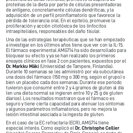
proteínas de la dieta por parte de células presentadoras
de antígeno, concretamente células dendríticas, y la
adquisición de un perfil proinflamatorio que favorece la
pérdida de tolerancia oral. En el epitelio, promueve la
proliferación y acción citotóxica de los linfocitos
intraepiteliales, responsables del daño tisular.
Una de las estrategias terapéuticas que se han empezado
a investigar en los últimos años tiene que ver con la IL-15.
El fármaco experimental AMG714 ha sido desarrollado para
bloquear su efecto y ya se han realizado los primeros
ensayos clínicos en fase 2 con pacientes, expuestos por el
Dr. Markku Mäki
(Universidad de Tampere, Finlandia).
Durante 10 semanas se les administró por vía subcutánea
una dosis del fármaco (150 mg o 300 mg, según el grupo) o
bien un placebo cada dos semanas. Durante ese periodo
tuvieron que consumir entre 2 y 4 gramos de gluten al día
(en una dieta normal se ingieren entre 10 y 25 g de gluten
diarios). Los resultados mostraron que el fármaco es
seguro y tiene cierta capacidad para atenuar los síntomas
y algunos parámetros inflamatorios, pero no mejora la
lesión intestinal asociada a la ingesta de gluten.
En el caso de la EC refractaria (ECR), AMG714 tiene
especial interés. Como explicó el
Dr. Christophe Cellier