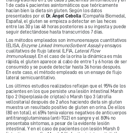
1 de cada 4 pacientes asintomáticos que teóricamente
hacían bien la dieta sin gluten. Según los datos
presentados por el
Dr. Ángel Cebolla
(Compañía Biomedal,
España), el gluten se empieza a detectar en las heces
entre las 30 y las 48 horas posteriores a su ingesta y puede
seguir detectándose hasta transcurridos 7 días.
Los métodos empleados son inmunoensayos cuantitativos
(ELISA,
Enzyme Linked ImmunoSorbent Assay
) y ensayos
cualitativos de flujo lateral (LFIA,
Lateral Flow
ImmunoAssay
). En el caso de la orina la dinámica es más
rápida, el gluten aparece al cabo de entre 1 y 6 horas de ser
consumido y se puede detectar hasta 36 horas después.
En este caso, el método empleado es un ensayo de flujo
lateral semicuantitativo.
Los últimos estudios realizados reflejan que el 95% de los
pacientes en los que persiste una lesión intestinal Marsh
tipo 2 (hiperplasia de criptas) o Marsh tipo 3 (atrofia
vellositaria) después de 2 años haciendo dieta sin gluten
muestra un resultado positivo de gluten en orina. De ellos
(80 en total), el 65% tenía valores negativos de anticuerpos
antitransglutaminasa (anti-TG2) en sangre y el 80% no
presentaba síntomas, a pesar de la evidente lesión
intestinal. Y en el caso de pacientes con lesión Marsh 0