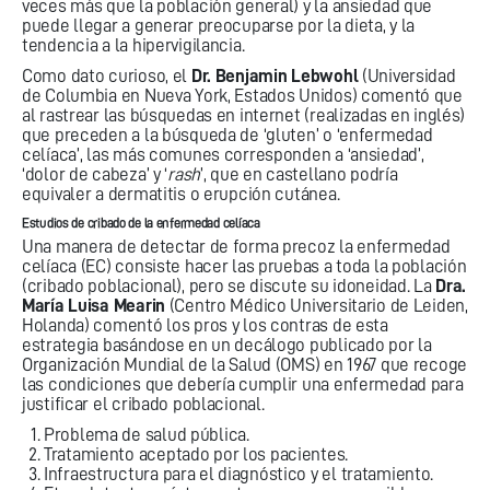
veces más que la población general) y la ansiedad que
puede llegar a generar preocuparse por la dieta, y la
tendencia a la hipervigilancia.
Como dato curioso, el
Dr. Benjamin Lebwohl
(Universidad
de Columbia en Nueva York, Estados Unidos) comentó que
al rastrear las búsquedas en internet (realizadas en inglés)
que preceden a la búsqueda de ‘gluten’ o ‘enfermedad
celíaca’, las más comunes corresponden a ‘ansiedad’,
‘dolor de cabeza’ y ‘
rash
’, que en castellano podría
equivaler a dermatitis o erupción cutánea.
Estudios de cribado de la enfermedad celíaca
Una manera de detectar de forma precoz la enfermedad
celíaca (EC) consiste hacer las pruebas a toda la población
(cribado poblacional), pero se discute su idoneidad. La
Dra.
María Luisa Mearin
(Centro Médico Universitario de Leiden,
Holanda) comentó los pros y los contras de esta
estrategia basándose en un decálogo publicado por la
Organización Mundial de la Salud (OMS) en 1967 que recoge
las condiciones que debería cumplir una enfermedad para
justificar el cribado poblacional.
Problema de salud pública.
Tratamiento aceptado por los pacientes.
Infraestructura para el diagnóstico y el tratamiento.