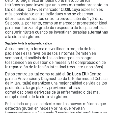
Oslo, Noruega) está empleando el método de los
tetrámeros para investigar un nuevo marcador presente en
las células T CD4+, el marcador CD38, cuya expresión es
más consistente entre individuos y no se observan
diferencias relevantes entre la provocación de 1 y 3 días.
Se postula, por tanto, como un marcador prometedor ideal
para monitorizar el grado de respuesta de los pacientes al
consumir gluten cuando se investigan terapias alternativas
a la dieta sin gluten.
Seguimiento de la enfermedad celíaca
Actualmente, la forma de verificar la mejoría de los
pacientes es la revisión de los síntomas (remiten en
semanas), el análisis de los anticuerpos en sangre
(descienden en cuestión de meses) y la comprobación de
la reparación de la lesión intestinal (requiere unos años).
Estos controles, tal como relató el
Dr. Luca Elli
(Centro
para la Prevención y Diagnóstico de la Enfermedad Celíaca
de Milán, Italia) garantizan una mejor calidad de vida de los
pacientes a largo plazo y previenen futuras
complicaciones derivadas de la enfermedad o del mal
cumplimiento de la dieta sin gluten.
Se ha dado un paso adelante con los nuevos métodos que
detectan gluten en heces y orina, que revelan
transgresiones en 2 de cada 3 pacientes sintomáticos y en