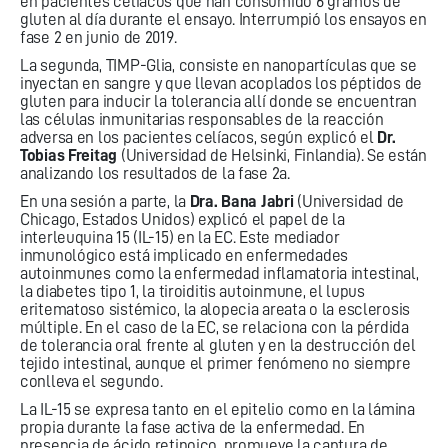
en pacientes celíacos que han consumido 6 gramos de
gluten al día durante el ensayo. Interrumpió los ensayos en
fase 2 en junio de 2019.
La segunda, TIMP-Glia, consiste en nanopartículas que se
inyectan en sangre y que llevan acoplados los péptidos de
gluten para inducir la tolerancia allí donde se encuentran
las células inmunitarias responsables de la reacción
adversa en los pacientes celíacos, según explicó el
Dr.
Tobias Freitag
(Universidad de Helsinki, Finlandia). Se están
analizando los resultados de la fase 2a.
En una sesión a parte, la
Dra. Bana Jabri
(Universidad de
Chicago, Estados Unidos) explicó el papel de la
interleuquina 15 (IL-15) en la EC. Este mediador
inmunológico está implicado en enfermedades
autoinmunes como la enfermedad inflamatoria intestinal,
la diabetes tipo 1, la tiroiditis autoinmune, el lupus
eritematoso sistémico, la alopecia areata o la esclerosis
múltiple. En el caso de la EC, se relaciona con la pérdida
de tolerancia oral frente al gluten y en la destrucción del
tejido intestinal, aunque el primer fenómeno no siempre
conlleva el segundo.
La IL-15 se expresa tanto en el epitelio como en la lámina
propia durante la fase activa de la enfermedad. En
presencia de ácido retinoico, promueve la captura de