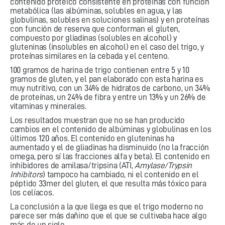
contenido proteico consistente en proteínas con función
metabólica (las albúminas, solubles en agua, y las
globulinas, solubles en soluciones salinas) y en proteínas
con función de reserva que conforman el gluten,
compuesto por gliadinas (solubles en alcohol) y
gluteninas (insolubles en alcohol) en el caso del trigo, y
proteínas similares en la cebada y el centeno.
100 gramos de harina de trigo contienen entre 5 y 10
gramos de gluten, y el pan elaborado con esta harina es
muy nutritivo, con un 34% de hidratos de carbono, un 34%
de proteínas, un 24% de fibra y entre un 13% y un 26% de
vitaminas y minerales.
Los resultados muestran que no se han producido
cambios en el contenido de albúminas y globulinas en los
últimos 120 años. El contenido en gluteninas ha
aumentado y el de gliadinas ha disminuido (no la fracción
omega, pero sí las fracciones alfa y beta). El contenido en
inhibidores de amilasa/tripsina (ATI,
Amylase/Trypsin
Inhibitors
) tampoco ha cambiado, ni el contenido en el
péptido 33mer del gluten, el que resulta más tóxico para
los celíacos.
La conclusión a la que llega es que el trigo moderno no
parece ser más dañino que el que se cultivaba hace algo
más de un siglo.