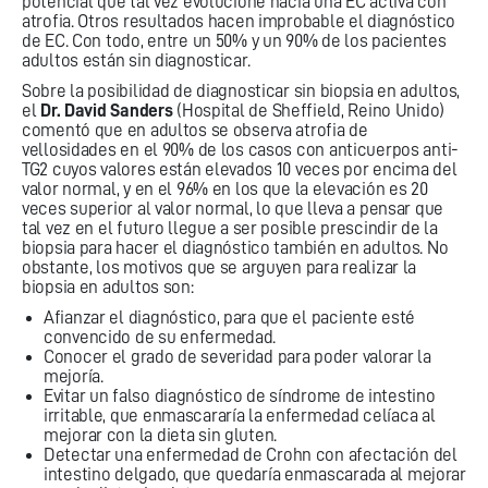
potencial que tal vez evolucione hacia una EC activa con
atrofia. Otros resultados hacen improbable el diagnóstico
de EC. Con todo, entre un 50% y un 90% de los pacientes
adultos están sin diagnosticar.
Sobre la posibilidad de diagnosticar sin biopsia en adultos,
el
Dr. David Sanders
(Hospital de Sheffield, Reino Unido)
comentó que en adultos se observa atrofia de
vellosidades en el 90% de los casos con anticuerpos anti-
TG2 cuyos valores están elevados 10 veces por encima del
valor normal, y en el 96% en los que la elevación es 20
veces superior al valor normal, lo que lleva a pensar que
tal vez en el futuro llegue a ser posible prescindir de la
biopsia para hacer el diagnóstico también en adultos. No
obstante, los motivos que se arguyen para realizar la
biopsia en adultos son:
Afianzar el diagnóstico, para que el paciente esté
convencido de su enfermedad.
Conocer el grado de severidad para poder valorar la
mejoría.
Evitar un falso diagnóstico de síndrome de intestino
irritable, que enmascararía la enfermedad celíaca al
mejorar con la dieta sin gluten.
Detectar una enfermedad de Crohn con afectación del
intestino delgado, que quedaría enmascarada al mejorar