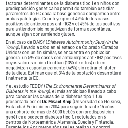
factores determinantes de la diabetes tipo 1 en niños con
predisposición genética ha permitido también estudiar
parámetros de EC dada la base genética compartida entre
ambas patologías. Concluye que el 49% de los casos
positivos de anticuerpos anti-TG2 y el 45% de los positivos
para antiendomisio negativizan de forma espontánea,
aunque sigan consumiendo gluten.
En el caso de DAISY (
Diabetes Autoimmunity Study in the
Young
), llevado a cabo en el estado de Colorado (Estados
Unidos) con un fin similar, se encuentra en población
general un 5% de casos con anticuerpos anti-TG2 positivos
cuyos valores o bien fluctúan (13% de ellos) o bien
negativizan espontáneamente (46%) sin retirar el gluten
de la dieta. Estiman que el 3% de la población desarrollará
finalmente la EC.
Y el estudio TEDDY (
The Environmental Determinants of
Diabetes in the Young
), el más ambicioso llevado a cabo
para conocer las causas de la diabetes tipo 1, fue
presentado por el
Dr. Mikael Knip
(Universidad de Helsinki,
Finlandia). Se inició en 2004 para seguir durante 15 años
una cohorte de más de 6.000 bebés con predisposición
genética a padecer diabetes tipo 1, reclutados en 6
centros de Norteamérica, Alemania, Suecia y Finlandia.
Durante los 4 primeros años se les realizó un control