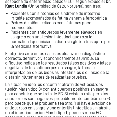
sospecha de enfermedad celíaca (EC), según expuso el
Dr.
Knut Lundin
(Universidad de Oslo, Noruega), son tres:
Pacientes con síntomas de síndrome de intestino
irritable acompañados de fatiga y anemia ferropénica.
Padres de niños celíacos con síntomas poco
reconocibles.
Pacientes con anticuerpos levemente elevados en
sangre o con una lesión intestinal que roza la
normalidad que inician la dieta sin gluten tras optar por
la medicina alternativa.
El objetivo ante estos casos es alcanzar un diagnóstico
correcto, definitivo y económicamente asumible. La
dificultad radica en los resultados falsos positivos y falsos
negativos de los anticuerpos en sangre, la toma e
interpretación de las biopsias intestinales o el inicio de la
dieta sin gluten antes de realizar las pruebas.
La situación ideal es encontrar atrofia de vellosidades
(lesión Marsh tipo 3) con anticuerpos positivos en sangre
para concluir que se trata de EC. Si existe atrofia pero los
anticuerpos son negativos, probablemente también sea EC
pero puede que el problema sea otro. Y si hay elevación de
anticuerpos en sangre y una enteritis linfocítica sin atrofia
en el intestino (lesión Marsh tipo 1) puede ser una EC