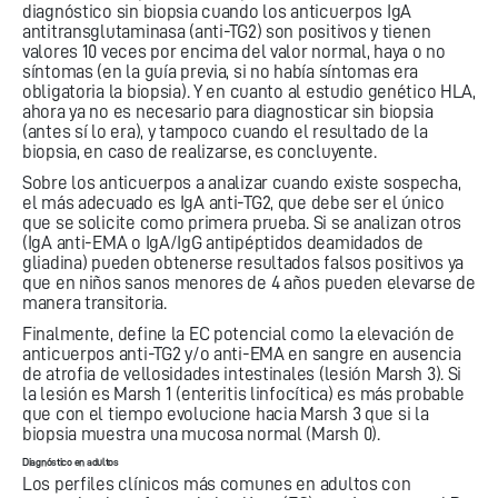
diagnóstico sin biopsia cuando los anticuerpos IgA
antitransglutaminasa (anti-TG2) son positivos y tienen
valores 10 veces por encima del valor normal, haya o no
síntomas (en la guía previa, si no había síntomas era
obligatoria la biopsia). Y en cuanto al estudio genético HLA,
ahora ya no es necesario para diagnosticar sin biopsia
(antes sí lo era), y tampoco cuando el resultado de la
biopsia, en caso de realizarse, es concluyente.
Sobre los anticuerpos a analizar cuando existe sospecha,
el más adecuado es IgA anti-TG2, que debe ser el único
que se solicite como primera prueba. Si se analizan otros
(IgA anti-EMA o IgA/IgG antipéptidos deamidados de
gliadina) pueden obtenerse resultados falsos positivos ya
que en niños sanos menores de 4 años pueden elevarse de
manera transitoria.
Finalmente, define la EC potencial como la elevación de
anticuerpos anti-TG2 y/o anti-EMA en sangre en ausencia
de atrofia de vellosidades intestinales (lesión Marsh 3). Si
la lesión es Marsh 1 (enteritis linfocítica) es más probable
que con el tiempo evolucione hacia Marsh 3 que si la
biopsia muestra una mucosa normal (Marsh 0).
Diagnóstico en adultos
Los perfiles clínicos más comunes en adultos con