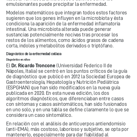
emulsionantes puede precipitar la enfermedad.
Modelos matemáticos que integran todos estos factores
sugieren que los genes influyen en la microbiota y ésta
condiciona la aparición de la enfermedad inflamatoria
intestinal. Una microbiota alterada puede generar
sustancias potencialmente nocivas tras procesar los
restos de los alimentos, como ácidos grasos de cadena
corta, indoles y metabolitos derivados o triptófano.
Diagnóstico de la enfermedad celíaca
Diagnóstico en niños
El
Dr. Ricardo Troncone
(Universidad Federico II de
Nápoles, Italia) se centró en los puntos críticos de la guía
de diagnóstico que publicó en 2012 la Sociedad Europea de
Gastroenterología, Hepatología y Nutrición Pediátrica
(ESPGHAN) que han sido modificados en la nueva guía
publicada en 2020. En esta nueva edición, los dos
algoritmos diagnósticos, que diferenciaban entre casos
con síntomas y casos asintomáticos, han sido fusionados
en uno solo, y en una tabla se define claramente lo que se
considera un caso sintomático.
En relación con el análisis de anticuerpos antiendomisio
(anti-EMA), más costoso, laborioso y subjetivo, se opta por
mantenerlo, especialmente para dar fiabilidad al