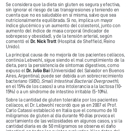
Se considera que la dieta sin gluten es segura y efectiva,
sin ignorar el riesgo de las transgresiones y teniendo en
cuenta que no es saludable en sí misma, salvo que sea
nutricionalmente equilibrada. Si no, implica un mayor
índice glucémico y un aumento del colesterol, junto con
aumento del índice de masa corporal (indicador de
sobrepeso y obesidad), y de la tensión arterial, según
comentó el
Dr. Nick Trott
(Hospital de Sheffield, Reino
Unido).
La principal causa de no mejoría de los pacientes celíacos,
continúa Lebwohl, sigue siendo el mal cumplimiento de la
dieta, pero la persistencia de síntomas digestivos, como
expuso el
Dr. Julio Bai
(Universidad del Salvador en Buenos
Aires, Argentina), puede ser debida a un sobrecrecimiento
bacteriano (SIBO,
Small Intestinal Bacterial Overgrowth
),
en el 15% de los casos) a una intolerancia a la lactosa (10-
15%) o a un síndrome de intestino irritable (5-10%).
Sobre la cantidad de gluten tolerable por los pacientes
celíacos, el Dr. Lebwohl recordó que ya en 2007 el Prof.
Carlo Catassi estableció en Italia que el consumo de 10
miligramos de gluten al día durante 90 días provoca el
acortamiento de las vellosidades en algunos casos, y si la
cantidad diaria es de 50 miligramos se observa el daño