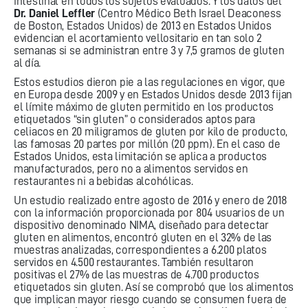
intestinal en todos los sujetos evaluados. Y los datos del
Dr. Daniel Leffler
(Centro Médico Beth Israel Deaconess
de Boston, Estados Unidos) de 2013 en Estados Unidos
evidencian el acortamiento vellositario en tan solo 2
semanas si se administran entre 3 y 7,5 gramos de gluten
al día.
Estos estudios dieron pie a las regulaciones en vigor, que
en Europa desde 2009 y en Estados Unidos desde 2013 fijan
el límite máximo de gluten permitido en los productos
etiquetados “sin gluten” o considerados aptos para
celiacos en 20 miligramos de gluten por kilo de producto,
las famosas 20 partes por millón (20 ppm). En el caso de
Estados Unidos, esta limitación se aplica a productos
manufacturados, pero no a alimentos servidos en
restaurantes ni a bebidas alcohólicas.
Un estudio realizado entre agosto de 2016 y enero de 2018
con la información proporcionada por 804 usuarios de un
dispositivo denominado NIMA, diseñado para detectar
gluten en alimentos, encontró gluten en el 32% de las
muestras analizadas, correspondientes a 6.200 platos
servidos en 4.500 restaurantes. También resultaron
positivas el 27% de las muestras de 4.700 productos
etiquetados sin gluten. Así se comprobó que los alimentos
que implican mayor riesgo cuando se consumen fuera de