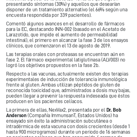
presentando síntomas (30%) y aquellos que desearían
disponer de un tratamiento alternativo (el 66% según una
encuesta respondida por 339 pacientes).
Comentó algunos avances en el desarrollo de fármacos
para la EC, destacando INN-002 (basado en el Acetato de
Larazotido, que impide el aumento de permeabilidad
intestinal), el primero en alcanzar la fase 3 de los ensayos
clínicos, que comenzaron el 13 de agosto de 2019.
Las terapias orales con proteasas se encuentran aún en
fase 2. El fármaco experimental latiglutinasa (ALV003) no
logró los objetivos propuestos en la fase 2b.
Respecto a las vacunas, actualmente existen dos terapias
experimentales de inducción de tolerancia inmunológica
frente al gluten. Ambas utilizan péptidos de gluten de
reconocida toxicidad que, administrados a dosis muy bajas,
pueden llegar a prevenir la respuesta indeseada que éstos
producen en los pacientes celíacos.
La primera de ellas, NexVax2, presentada por el
Dr. Bob
Anderson
(Compañía ImmunsanT, Estados Unidos) ha
ensayado sin éxito la administración subcutánea o
intradérmica de esta vacuna con dosis crecientes (desde 1
hasta 900 microgramos) durante un periodo de 16 semanas