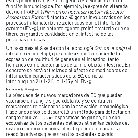
estos polimorfismos en los genes relacionados con la
función inmunológica. Por ejemplo, la expresión alterada
del gen TRAFD1 (
TNF -tumor necrosis factor- Receptor
Associated Factor 1
) afecta a 40 genes involucrados en los
procesos inflamatorios relacionados con el interferón
gamma (IFN-g), un potente agente proinflamatorio que se
libera en grandes cantidades en el intestino de las
personas celíacas.
Un paso más allá se da con la tecnología
Gut-on-a-chip
(el
intestino en un chip), que analiza simultáneamente la
expresión de multitud de genes en el intestino, tanto
humanos como bacterianos de la microbiota intestinal. En
concreto se está estudiando el efecto de mediadores de
inflamación característicos de la EC, como la
interleuquina 21 (IL-21), la IL-15 y el IFN-g.
Marcadores inmunológicos
La búsqueda de nuevos marcadores de EC que puedan
valorarse en sangre sigue adelante y se centra en
marcadores relacionados con la activación inmunológica.
Hace unos años se desarrolló un método para detectar en
sangre células T CD4+ específicas de gluten, que son
exclusivas de los pacientes celíacos al ser las células del
sistema inmune responsables de poner en marcha la
reacción adversa que sufren los pacientes cuando