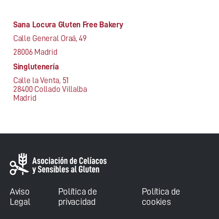
Sana Locura Gluten Free Bakery
Calle General Oraá, 49
28006 Madrid
Singlutenería
Calle la Venta, 51
28400 Collado Villalba
Madrid
Aviso
Política de
Política de
Legal
privacidad
cookies