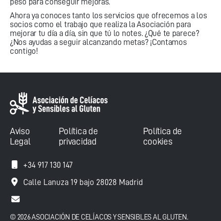
peso para conseguir mejoras.
Ahora ya conoces tanto los servicios que ofrecemos a los
socios como el trabajo que realiza la Asociación para
mejorar tu día a día, sin que tú lo notes. ¿Qué te parece?
¿Nos ayudas a seguir alcanzando metas?
¡Contamos
contigo!
Aviso
Política de
Política de
Legal
privacidad
cookies
+34 917 130 147
Calle Lanuza 19 bajo 28028 Madrid
© 2026 ASOCIACIÓN DE CELÍACOS Y SENSIBLES AL GLUTEN.