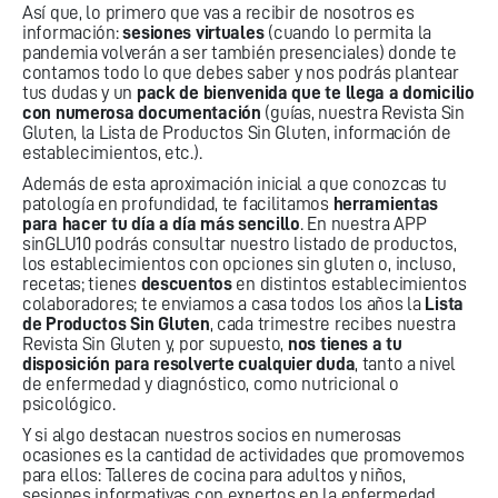
Así que, lo primero que vas a recibir de nosotros es
información:
sesiones virtuales
(cuando lo permita la
pandemia volverán a ser también presenciales) donde te
contamos todo lo que debes saber y nos podrás plantear
tus dudas y un
pack de bienvenida que te llega a domicilio
con numerosa documentación
(guías, nuestra Revista Sin
Gluten, la Lista de Productos Sin Gluten, información de
establecimientos, etc.).
Además de esta aproximación inicial a que conozcas tu
patología en profundidad, te facilitamos
herramientas
para hacer tu día a día más sencillo
. En nuestra
APP
sinGLU10
podrás consultar nuestro listado de productos,
los establecimientos con opciones sin gluten o, incluso,
recetas; tienes
descuentos
en distintos establecimientos
colaboradores; te enviamos a casa todos los años la
Lista
de Productos Sin Gluten
, cada trimestre recibes nuestra
Revista Sin Gluten
y, por supuesto,
nos tienes a tu
disposición para resolverte cualquier duda
, tanto a nivel
de enfermedad y diagnóstico, como nutricional o
psicológico.
Y si algo destacan nuestros socios en numerosas
ocasiones es
la cantidad de actividades que promovemos
para ellos:
Talleres de cocina para adultos y niños,
sesiones informativas con expertos en la enfermedad,