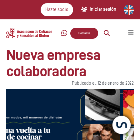
Iniciar sesión
Hazte socio
Contacto
Nueva empresa
colaboradora
Publicado el: 12 de enero de 2022