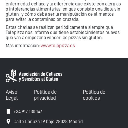
enfermedad celíaca y la diferencia que existe con alergias
o intolerancias alimentarias, en que consiste una dieta sin
gluten, y cómo debe ser la manipulación de alimentos
para evitar la contaminación cruzada.
Estas charlas se realizan periódicamente siempre que
Telepizza nos informa que tiene establecimientos nuevos
que van a empezar a vender las pizzas sin gluten.
Más información:
www.telepizza.es
Aviso
Política de
Política de
Legal
privacidad
cookies
+34 917 130 147
Calle Lanuza 19 bajo 28028 Madrid