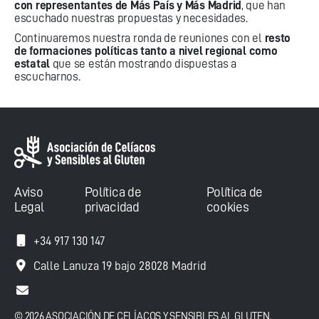
con representantes de Más País y Más Madrid
, que han
escuchado nuestras propuestas y necesidades.
Continuaremos nuestra ronda de reuniones con el
resto
de formaciones políticas tanto a nivel regional como
estatal
que se están mostrando dispuestas a
escucharnos.
Aviso
Política de
Política de
Legal
privacidad
cookies
+34 917 130 147
Calle Lanuza 19 bajo 28028 Madrid
© 2026 ASOCIACIÓN DE CELÍACOS Y SENSIBLES AL GLUTEN.