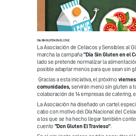
DIA SIN GLUTEN EN EL COLE
La Asociación de Celíacos y Sensibles al G
marcha la campaña
“Día Sin Gluten en el C
lado se pretende normalizar la alimentación
posible adaptar menús para que sean sin gl
Gracias a esta iniciativa, el próximo
viernes
comunidades,
servirán menú sin gluten a t
colaboración de 14 empresas de catering, 
La Asociación ha diseñado un cartel especi
cabo con motivo del Día Nacional del Celíac
a los que se ha hecho llegar también conten
cuento
“Don Gluten El Travieso”
.