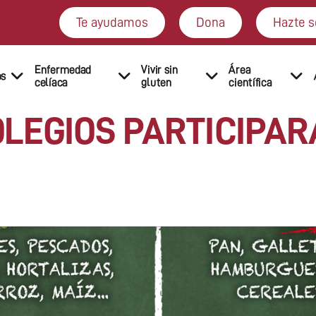
Te ayudamos
Dona
Hazte s
Enfermedad
Vivir sin
Área
os
celíaca
gluten
científica
LEGIOS PARTICIPAR