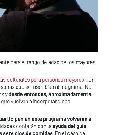
ente para el rango de edad de los mayores
as culturales para personas mayores
«, en
rsonas que se inscribían al programa. No
os y
desde entonces, aproximadamente
 que vuelvan a incorporar dicha
 participan en este programa volverán a
sidades contarán con la
ayuda del guía
os servicios de comidas
. En el caso de