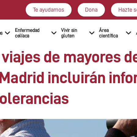
Te ayudamos
Dona
Hazte s
Enfermedad
Vivir sin
Área
os
celíaca
gluten
científica
 viajes de mayores d
adrid incluirán inf
tolerancias