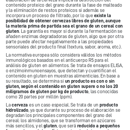
contenido proteico del grano durante la fase de malteado
y la eliminación de restos proteicos si además se
incorpora un proceso de filtrado, por lo que
existe la
posibilidad de obtener cervezas libres de gluten, aunque
la materia prima de partida sea el grano de un cereal con
gluten
. La garantía es mayor si durante la fermentación se
añaden enzimas degradadoras de gluten, algo que por otra
parte puede afectar negativamente a las propiedades
sensoriales del producto final (textura, sabor, aroma, etc.).
La normativa europea sólo considera válidos los métodos
inmunológicos basados en el anticuerpo R5 para el
análisis de gluten en alimentos. Se trata de ensayos ELISA,
o enzimoinmunoensayos, que detectan y cuantifican el
contenido en gluten en muestras alimenticias. En base a
su resultado, se determina si
un producto es con o sin
gluten, según el contenido en gluten supere o no los 20
miligramos de gluten por kg de producto
, las conocidas
como 20 partes por millón (ppm).
La
cerveza
es un caso especial. Se trata de un
producto
hidrolizado
, ya que durante su proceso de elaboración se
degradan los principales componentes del grano del
cereal: los almidones, que se transforman en azúcares
más sencillos, y el
gluten
, que será
reducido a pequeños