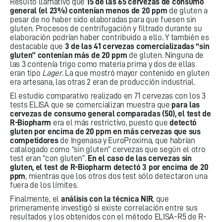
Resultó llamativo que
15 de las 65 cervezas de consumo
general (el 23%) contenían menos de 20 ppm
de gluten a
pesar de no haber sido elaboradas para que fuesen sin
gluten. Procesos de centrifugación y filtrado durante su
elaboración podrían haber contribuido a ello. Y también es
destacable que
3 de las 41 cervezas comercializadas “sin
gluten” contenían más de 20 ppm
de gluten. Ninguna de
las 3 contenía trigo como materia prima y dos de ellas
eran tipo
Lager
. La que mostró mayor contenido en gluten
era artesana, las otras 2 eran de producción industrial.
El estudio comparativo realizado en 71 cervezas con los 3
tests ELISA que se comercializan muestra que
para las
cervezas de consumo general comparadas (50), el test de
R-Biopharm
era el más restrictivo, puesto que
detectó
gluten por encima de 20 ppm en más cervezas que sus
competidores
de Ingenasa y EuroProxima, que habrían
catalogado como “sin gluten” cervezas que según el otro
test eran “con gluten”.
En el caso de las cervezas sin
gluten, el test de R-Biopharm detectó 3 por encima de 20
ppm
, mientras que los otros dos test sólo detectaron una
fuera de los límites.
Finalmente, el
análisis con la técnica NIR
, que
primeramente investigó si existe correlación entre sus
resultados y los obtenidos con el método ELISA-R5 de R-