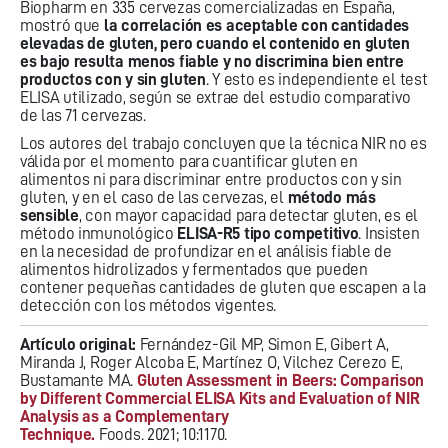
Biopharm en 335 cervezas comercializadas en España,
mostró que
la correlación es aceptable con cantidades
elevadas de gluten, pero cuando el contenido en gluten
es bajo resulta menos fiable y no discrimina bien entre
productos con y sin gluten
. Y esto es independiente el test
ELISA utilizado, según se extrae del estudio comparativo
de las 71 cervezas.
Los autores del trabajo concluyen que la técnica NIR no es
válida por el momento para cuantificar gluten en
alimentos ni para discriminar entre productos con y sin
gluten, y en el caso de las cervezas, el
método más
sensible
, con mayor capacidad para detectar gluten, es el
método inmunológico
ELISA-R5 tipo competitivo
. Insisten
en la necesidad de profundizar en el análisis fiable de
alimentos hidrolizados y fermentados que pueden
contener pequeñas cantidades de gluten que escapen a la
detección con los métodos vigentes.
Artículo original:
Fernández-Gil MP, Simon E, Gibert A,
Miranda J, Roger Alcoba E, Martínez O, Vilchez Cerezo E,
Bustamante MA.
Gluten Assessment in Beers: Comparison
by Different Commercial ELISA Kits and Evaluation of NIR
Analysis as a Complementary
Technique.
Foods. 2021; 10:1170.