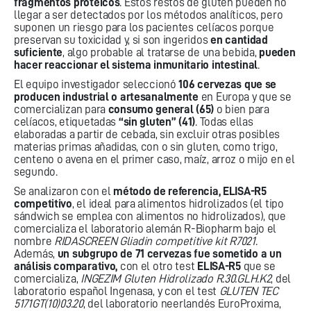
fragmentos proteicos
. Estos restos de gluten pueden no
llegar a ser detectados por los métodos analíticos, pero
suponen un riesgo para los pacientes celíacos porque
preservan su toxicidad y, si son ingeridos
en cantidad
suficiente
, algo probable al tratarse de una bebida,
pueden
hacer reaccionar el sistema inmunitario intestinal
.
El equipo investigador seleccionó
106 cervezas que se
producen industrial o artesanalmente
en Europa y que se
comercializan para
consumo general (65)
o bien para
celíacos, etiquetadas
“sin gluten” (41)
. Todas ellas
elaboradas a partir de cebada, sin excluir otras posibles
materias primas añadidas, con o sin gluten, como trigo,
centeno o avena en el primer caso, maíz, arroz o mijo en el
segundo.
Se analizaron con el
método de referencia, ELISA-R5
competitivo
, el ideal para alimentos hidrolizados (el tipo
sándwich se emplea con alimentos no hidrolizados), que
comercializa el laboratorio alemán R-Biopharm bajo el
nombre
RIDASCREEN Gliadin competitive kit R7021
.
Además,
un subgrupo de 71 cervezas fue sometido a un
análisis comparativo,
con el otro test
ELISA-R5
que se
comercializa,
INGEZIM Gluten Hidrolizado R.30.GLH.K2
, del
laboratorio español Ingenasa, y con el test
GLUTEN TEC
5171GT(10)03.20
, del laboratorio neerlandés EuroProxima,