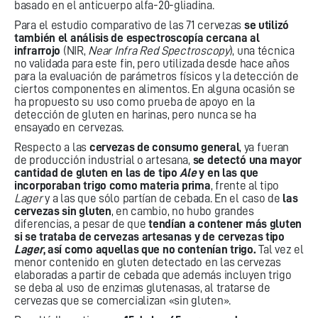
basado en el anticuerpo alfa-20-gliadina.
Para el estudio comparativo de las 71 cervezas
se utilizó
también el análisis de espectroscopía cercana al
infrarrojo
(NIR,
Near Infra Red Spectroscopy
), una técnica
no validada para este fin, pero utilizada desde hace años
para la evaluación de parámetros físicos y la detección de
ciertos componentes en alimentos. En alguna ocasión se
ha propuesto su uso como prueba de apoyo en la
detección de gluten en harinas, pero nunca se ha
ensayado en cervezas.
Respecto a las
cervezas de consumo general
, ya fueran
de producción industrial o artesana,
se detectó una mayor
cantidad de gluten en las de tipo
Ale
y en las que
incorporaban trigo como materia prima
, frente al tipo
Lager
y a las que sólo partían de cebada. En el caso de
las
cervezas sin gluten
, en cambio, no hubo grandes
diferencias, a pesar de que
tendían a contener más gluten
si se trataba de cervezas artesanas y de cervezas tipo
Lager
, así como aquellas que no contenían trigo.
Tal vez el
menor contenido en gluten detectado en las cervezas
elaboradas a partir de cebada que además incluyen trigo
se deba al uso de enzimas glutenasas, al tratarse de
cervezas que se comercializan «sin gluten».