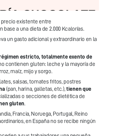
 precio existente entre
 base a una dieta de 2.000 Kcalorías.
a un gasto adicional y extraordinario en la
régimen estricto, totalmente exento de
no contienen gluten: leche y la mayoría de
roz, maíz, mijo y sorgo.
ates, salsas, tomates fritos, postres
ona
(pan, harina, galletas, etc.),
tienen que
cializadas o secciones de dietética de
nen gluten
.
landia, Francia, Noruega, Portugal, Reino
ordinarios, en España no se recibe ningún
onceden a sus trabajadores una pequeña