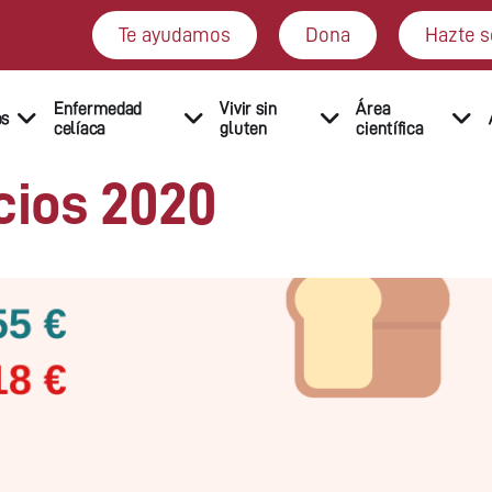
Te ayudamos
Dona
Hazte s
Enfermedad
Vivir sin
Área
os
celíaca
gluten
científica
cios 2020