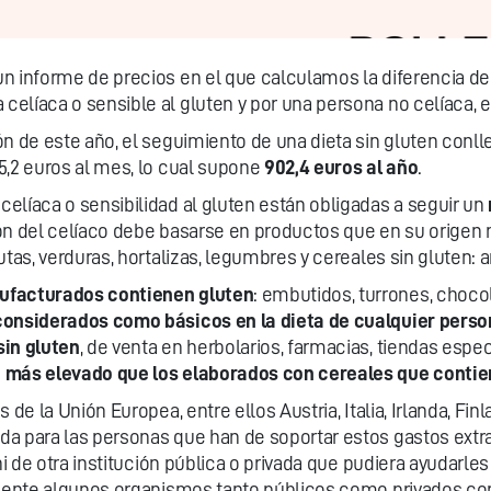
 un
informe de precios
en el que calculamos la diferencia de
líaca o sensible al gluten y por una persona no celíaca, en
n de este año, el seguimiento de una dieta sin gluten conllev
5,2 euros al mes, lo cual supone
902,4 euros al año
.
elíaca o sensibilidad al gluten están obligadas a seguir un
ón del celíaco debe basarse en productos que en su origen 
tas, verduras, hortalizas, legumbres y cereales sin gluten: ar
ufacturados contienen gluten
: embutidos, turrones, chocol
onsiderados como básicos en la dieta de cualquier pers
sin gluten
, de venta en herbolarios, farmacias, tiendas espe
 más elevado que los elaborados con cereales que contie
de la Unión Europea, entre ellos Austria, Italia, Irlanda, Fin
a para las personas que han de soportar estos gastos extra
ni de otra institución pública o privada que pudiera ayudarles
lamente algunos organismos tanto públicos como privados c