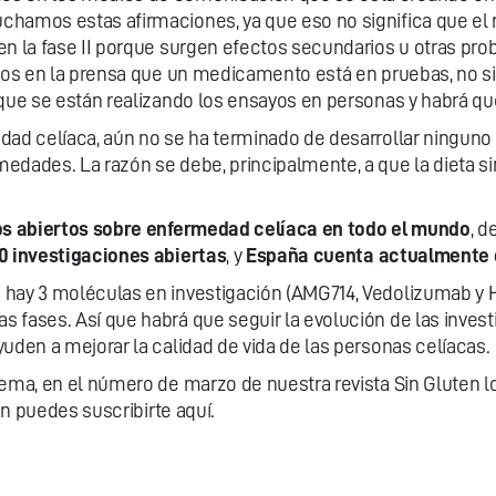
chamos estas afirmaciones, ya que eso no significa que el
en la fase II porque surgen efectos secundarios u otras pro
mos en la prensa que un medicamento está en pruebas, no sig
que se están realizando los ensayos en personas y habrá que 
dad celíaca, aún no se ha terminado de desarrollar ninguno
dades. La razón se debe, principalmente, a que la dieta sin
os abiertos sobre enfermedad celíaca en todo el mundo
, d
20 investigaciones abiertas
, y
España cuenta actualmente 
 hay 3 moléculas en investigación (AMG714, Vedolizumab y 
 fases. Así que habrá que seguir la evolución de las invest
uden a mejorar la calidad de vida de las personas celíacas.
tema, en el número de marzo de nuestra revista Sin Gluten l
ién puedes suscribirte
aquí
.