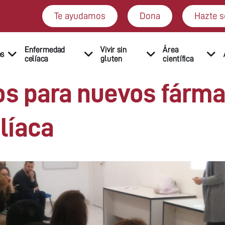
Te ayudamos
Dona
Hazte s
Enfermedad
Vivir sin
Área
os
celíaca
gluten
científica
os para nuevos fárm
líaca