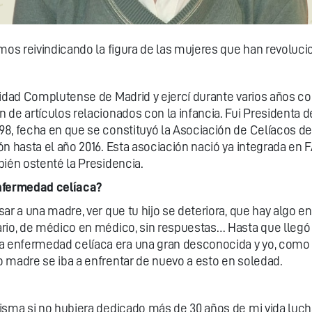
amos reivindicando la figura de las mujeres que han revoluc
idad Complutense de Madrid y ejercí durante varios años com
 de artículos relacionados con la infancia. Fui Presidenta 
8, fecha en que se constituyó la Asociación de Celíacos de
ón hasta el año 2016. Esta asociación nació ya integrada en
bién ostenté la Presidencia.
 enfermedad celíaca?
ar a una madre, ver que tu hijo se deteriora, que hay algo en
io, de médico en médico, sin respuestas… Hasta que llegó el 
 enfermedad celíaca era una gran desconocida y yo, como m
 madre se iba a enfrentar de nuevo a esto en soledad.
isma si no hubiera dedicado más de 30 años de mi vida lucha