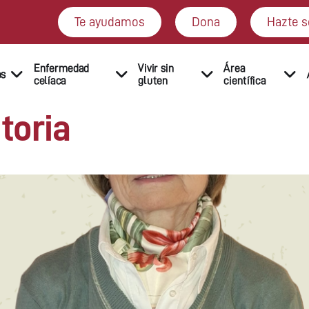
Te ayudamos
Dona
Hazte s
Enfermedad
Vivir sin
Área
os
celíaca
gluten
científica
toria