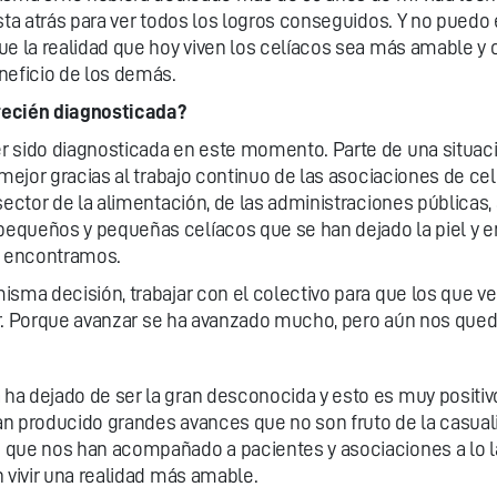
ista atrás para ver todos los logros conseguidos. Y no puedo
ue la realidad que hoy viven los celíacos sea más amable y 
neficio de los demás.
recién diagnosticada?
 sido diagnosticada en este momento. Parte de una situació
mejor gracias al trabajo continuo de las asociaciones de celí
sector de la alimentación, de las administraciones públicas
equeños y pequeñas celíacos que se han dejado la piel y e
os encontramos.
isma decisión, trabajar con el colectivo para que los que 
vir. Porque avanzar se ha avanzado mucho, pero aún nos qued
a dejado de ser la gran desconocida y esto es muy positivo 
n producido grandes avances que no son fruto de la casuali
 que nos han acompañado a pacientes y asociaciones a lo l
 vivir una realidad más amable.