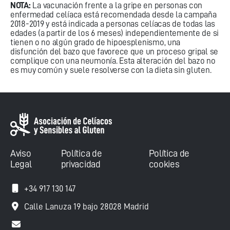
NOTA:
La
vacunación frente a la gripe en personas con
enfermedad celíaca
está recomendada desde la campaña
2018-2019 y está indicada a personas celíacas de todas las
edades (a partir de los 6 meses) independientemente de si
tienen o no algún grado de hipoesplenismo, una
disfunción del bazo que favorece que un proceso gripal se
complique con una neumonía. Esta alteración del bazo no
es muy común y suele resolverse con la dieta sin gluten.
Aviso
Política de
Política de
Legal
privacidad
cookies
+34 917 130 147
Calle Lanuza 19 bajo 28028 Madrid