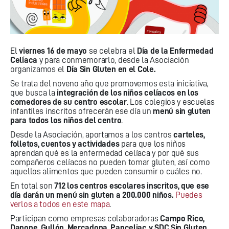
El
viernes 16 de mayo
se celebra el
Día de la Enfermedad
Celíaca
y para conmemorarlo, desde la Asociación
organizamos el
Día Sin Gluten en el Cole.
Se trata del noveno año que promovemos esta iniciativa,
que busca la
integración de los niños celíacos en los
comedores de su centro escolar
. Los colegios y escuelas
infantiles inscritos ofrecerán ese día un
menú sin gluten
para todos los niños del centro
.
Desde la Asociación, aportamos a los centros
carteles,
folletos, cuentos y actividades
para que los niños
aprendan qué es la enfermedad celíaca y por qué sus
compañeros celíacos no pueden tomar gluten, así como
aquellos alimentos que pueden consumir o cuáles no.
En total son
712 los centros escolares inscritos, que ese
día darán un menú sin gluten a 200.000 niños.
Puedes
verlos a todos en este mapa
.
Participan como empresas colaboradoras
Campo Rico,
Danone, Gullón, Mercadona, Panceliac y SDC Sin Gluten
,