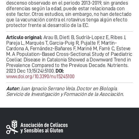
descenso observado en el periodo 2013-2019, sin grandes
diferencias según la edad, puede estar relacionada con
este factor. Otros estudios, sin embargo, no han detectado
que la vacunación contra el rotavirus tenga algún efecto
protector frente al desarrollo de la EC.
Artículo original:
Arau B, Dietl B, Sudrià-Lopez E, Ribes J,
Pareja L, Marquès T, Garcia-Puig R, Pujalte F, Martin-
Cardona A, Fernández-Bañares F, Mariné M, Farré C, Esteve
M. A Population-Based Cross-Sectional Study of Paediatric
Coeliac Disease in Catalonia Showed a Downward Trend in
Prevalence Compared to the Previous Decade. Nutrients.
2023 Dec 13;15(24):5100.
DOI:
www.doi.org/10.3390/nu15245100
Autor:
Juan Ignacio Serrano Vela. Doctor en Biología.
Servicio de Investigación y Formación de la Asociación.