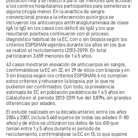
población real y se realizó a partir de menores que acudían
a los centros hospitalarios participantes para someterse a
alguna cirugía menor. En la analítica de sangre
convencional previa a la intervención quirúrgica se
incluyeron los anticuerpos antitransglutaminasa de clase
IgA (o IgG en los casos con déficit de IgA) y los que
resultaron positivos continuaron con el proceso
diagnóstico habitual de la EC, con o sin biopsia según los
criterios ESPGHAN vigentes durante los años en los que
se realizó el reclutamiento (2013-2019). En total
participaron 3.659 menores de 1 a 5 años.
43 casos mostraron elevación de anticuerpos en sangre,
confirmándose la EC en 32, en 29 de ellos con biopsia y en
3 sin biopsia según los criterios ESPGHAN; 6 no cumplían
estos criterios y rehusaron la biopsia, por lo que no
pudieron ser confirmados. Con todo, la prevalencia
estimada de EC en población pediátrica de 1 a 5 años en
Cataluña en el periodo 2013-2019 fue del 0,87%, sin grandes
diferencias por edades.
El estudio realizado en la década anterior, entre los años
2004 y 2007, incluía 5.460 sujetos de todas las edades (1-80
años) y de ellos se utilizaron los datos de los 610 que
tenían entre 1 y 5 años durante el periodo de
reclutamiento, confirmándose la EC en 15, lo que supone